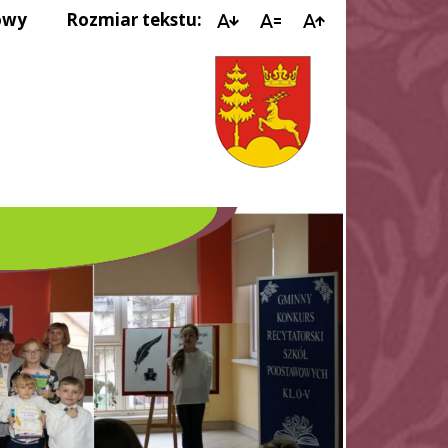
owy
Rozmiar tekstu:
IMPR