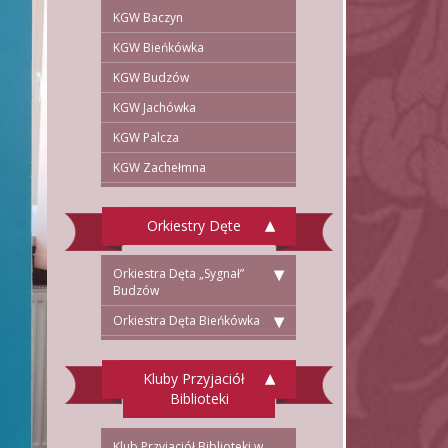
KGW Baczyn
KGW Bieńkówka
KGW Budzów
KGW Jachówka
KGW Palcza
KGW Zachełmna
Orkiestry Dęte
Orkiestra Dęta „Sygnał”
Budzów
Orkiestra Dęta Bieńkówka
Kluby Przyjaciół
Biblioteki
Klub Przyjaciół Biblioteki w