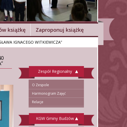
w książkę
Zaproponuj książkę
SŁAWA IGNACEGO WITKIEWICZA”
40
”
Zespół Regionalny
O Zespole
Harmonogram Zajęć
Relacje
KGW Gminy Budzów