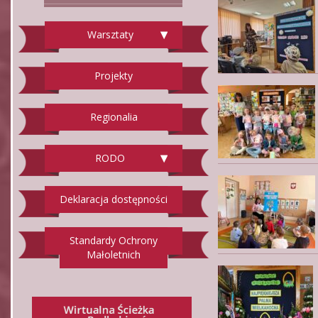
Warsztaty
Projekty
Regionalia
RODO
Deklaracja dostępności
Standardy Ochrony
Małoletnich