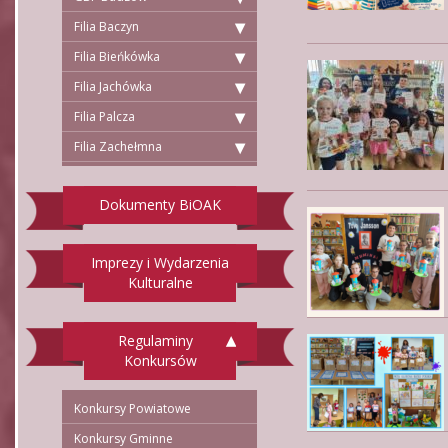
Filia Baczyn
Filia Bieńkówka
Filia Jachówka
Filia Palcza
Filia Zachełmna
Dokumenty BiOAK
Imprezy i Wydarzenia
Kulturalne
Regulaminy
Konkursów
Konkursy Powiatowe
Konkursy Gminne