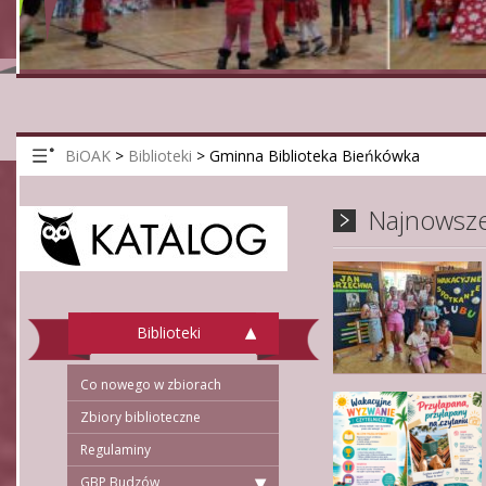
BiOAK
>
Biblioteki
>
Gminna Biblioteka Bieńkówka
Najnowsze
Biblioteki
Co nowego w zbiorach
Zbiory biblioteczne
Regulaminy
GBP Budzów