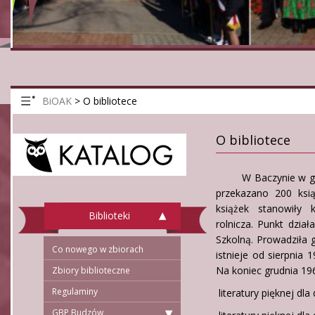
BiOAK
>
O bibliotece
O bibliotece
W Baczynie w grudni
przekazano 200 ksią
książek stanowiły 
Biblioteki
rolnicza. Punkt dzia
Szkolną. Prowadziła 
Co nowego w zbiorach
istnieje od sierpnia 
Na koniec grudnia 19
Zbiory biblioteczne
Regulaminy
literatury pięknej dla 
GBP Budzów