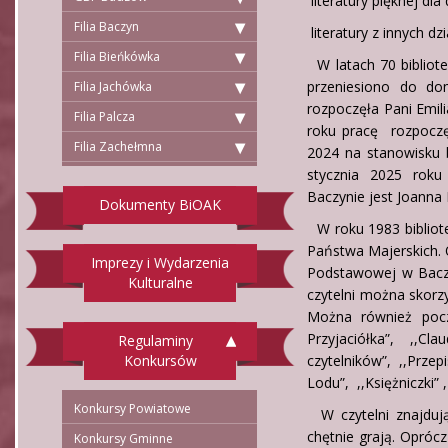
literatury pięknej dla
Filia Baczyn
literatury z innych dz
Filia Bieńkówka
W latach 70 bibliote
przeniesiono do do
Filia Jachówka
rozpoczęła Pani Emil
Filia Palcza
roku pracę rozpoczę
Filia Zachełmna
2024 na stanowisku 
stycznia 2025 roku 
Baczynie jest Joanna
Dokumenty BiOAK
W roku 1983 bibliot
Państwa Majerskich. O
Imprezy i Wydarzenia
Podstawowej w Baczyn
Kulturalne
czytelni można skorz
Można również poczy
Przyjaciółka”, ,,Cl
Regulaminy
Konkursów
czytelników”, ,,Prze
Lodu”, ,,Księżniczki” 
Konkursy Powiatowe
W czytelni znajdują
chętnie grają. Opróc
Konkursy Gminne