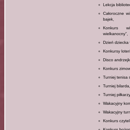
Lekcja bibliot
Całoroczne wi
bajek,
Konkurs wiel
wielkanocny”,
Dzień dziecka 
Konkursy loter
Disco andrzej
Konkurs zimow
Turniej tenisa
Turniej bilarda
Turniej piłkarzy
Wakacyjny konk
Wakacyjny turni
Konkurs czytel
Konkurs bożon