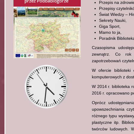
Przepis na zdrowi
Przepisy czytelnik
Świat Wiedzy – His
Sekrety Nauki,
Giga Sport,
Mamo to ja,
Poradnik Bibliotek
Czasopisma udostęp
zewnątrz. Co rok 
zapotrzebowań czytel
W ofercie biblioteki
komputerowych z dostę
W 2014 r. biblioteka
2016 r. opracowano p
Oprócz udostępniani
upowszechniania czyt
różnego typu wystawy 
plastyczne itp. Bibl
twórców ludowych. W