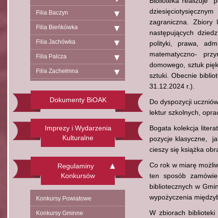
Biblioteka realizuje
dziesięciotysięczny
Filia Baczyn
zagraniczna. Zbiory 
Filia Bieńkówka
następujących dziedzin
Filia Jachówka
polityki, prawa, adm
matematyczno- przyr
Filia Palcza
domowego, sztuk pięknych
Filia Zachełmna
sztuki. Obecnie bibli
31.12.2024 r.).
Dokumenty BiOAK
Do dyspozycji uczniów
lektur szkolnych, oprac
Imprezy i Wydarzenia
Bogata kolekcja liter
Kulturalne
pozycje klasyczne, j
cieszy się książka ob
Co rok w miarę możliw
Regulaminy
Konkursów
ten sposób zamówieni
bibliotecznych w Gmin
wypożyczenia międzyb
Konkursy Powiatowe
W zbiorach biblioteki
Konkursy Gminne