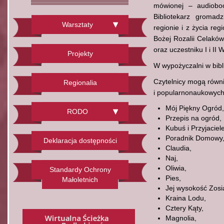
mówionej – audiobo
Bibliotekarz gromad
Warsztaty
regionie i z życia re
Bożej Rozalii Celaków
oraz uczestniku I i II
Projekty
W wypożyczalni w bibl
Czytelnicy mogą równi
Regionalia
i popularnonaukowych
Mój Piękny Ogród,
RODO
Przepis na ogród,
Kubuś i Przyjaciele
Poradnik Domowy
Deklaracja dostępności
Claudia,
Naj,
Oliwia,
Standardy Ochrony
Pies,
Małoletnich
Jej wysokość Zosi
Kraina Lodu,
Cztery Kąty,
Magnolia,