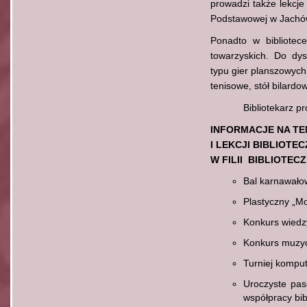
prowadzi także lekcje
Podstawowej w Jachó
Ponadto w bibliotec
towarzyskich. Do dy
typu gier planszowych,
tenisowe, stół bilardow
Bibliotekarz prowad
INFORMACJE NA T
I LEKCJI BIBLIOT
W FILII BIBLIOTE
Bal karnawało
Plastyczny „Mo
Konkurs wiedzy
Konkurs muzyc
Turniej kompu
Uroczyste pas
współpracy bibl