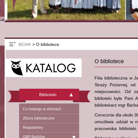
BiOAK
>
O bibliotece
O bibliotece
Filia biblioteczna w
Straży Pożarnej, od
miejscowości. Od za
Biblioteki
biblioteki była Pani
bibliotekarz mgr Barba
Co nowego w zbiorach
Corocznie dla około 3
Zbiory biblioteczne
umożliwia udział w 
Regulaminy
pracownika biblioteki.
GBP Budzów