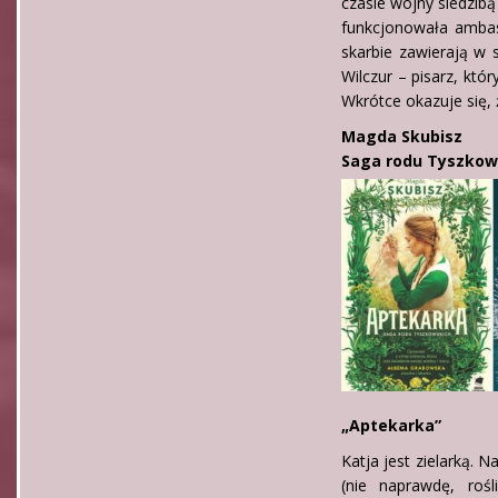
czasie wojny siedzib
funkcjonowała ambas
skarbie zawierają w
Wilczur – pisarz, kt
Wkrótce okazuje się,
Magda Skubisz
Saga rodu Tyszkow
„Aptekarka”
Katja jest zielarką. N
(nie naprawdę, rośl