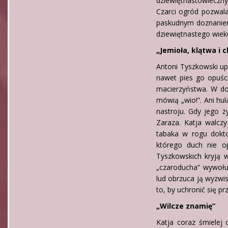
dziewiętnastowiecz
Czarci ogród pozwala
paskudnym doznaniem
dziewiętnastego wiek
„Jemioła, klątwa i c
Antoni Tyszkowski up
nawet pies go opuśc
macierzyństwa. W do
mówią „wio!”. Ani hul
nastroju. Gdy jego ż
Zaraza. Katja walczy
tabaka w rogu dokto
którego duch nie o
Tyszkowskich kryją 
„czaroducha” wywołu
lud obrzuca ją wyzwis
to, by uchronić się p
„Wilcze znamię”
Katja coraz śmielej