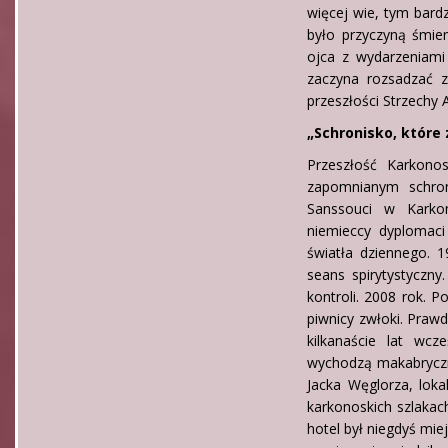
więcej wie, tym bard
było przyczyną śmier
ojca z wydarzeniami
zaczyna rozsadzać z
przeszłości Strzechy 
„Schronisko, które
Przeszłość Karkono
zapomnianym schron
Sanssouci w Karkon
niemieccy dyplomaci
światła dziennego. 
seans spirytystycz
kontroli. 2008 rok.
piwnicy zwłoki. Praw
kilkanaście lat wcz
wychodzą makabryczne
Jacka Węglorza, loka
karkonoskich szlakac
hotel był niegdyś mi