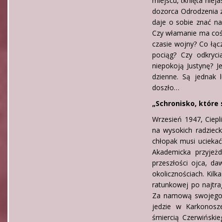
miejscu, tknięta niej
dozorca Odrodzenia 
daje o sobie znać na
Czy włamanie ma coś
czasie wojny? Co łąc
pociąg? Czy odkryci
niepokoją Justynę? J
dzienne. Są jednak 
doszło…
„Schronisko, które
Wrzesień 1947, Ciep
na wysokich radzieck
chłopak musi uciekać
Akademicka przyjeż
przeszłości ojca, da
okolicznościach. Kilk
ratunkowej po najtrag
Za namową swojego p
jedzie w Karkonosz
śmiercią Czerwińskie