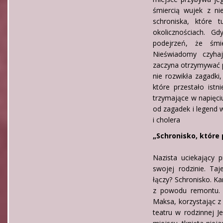
śmiercią wujek z ni
schroniska, które 
okolicznościach. G
podejrzeń, że śmi
Nieświadomy czyha
zaczyna otrzymywać p
nie rozwikła zagadki
które przestało ist
trzymające w napięci
od zagadek i legend 
i cholera
„Schronisko, które
Nazista uciekający 
swojej rodzinie. Ta
łączy? Schronisko. K
z powodu remontu. Z
Maksa, korzystając z
teatru w rodzinnej 