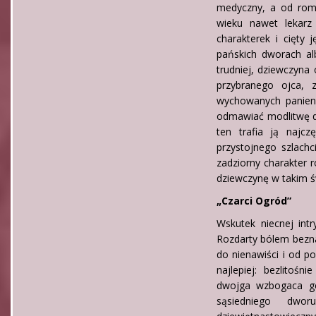
medyczny, a od roma
wieku nawet lekarz
charakterek i cięty 
pańskich dworach al
trudniej, dziewczyn
przybranego ojca, 
wychowanych panien
odmawiać modlitwę do p
ten trafia ją najc
przystojnego szlachci
zadziorny charakter 
dziewczynę w takim ś
„Czarci Ogród”
Wskutek niecnej int
Rozdarty bólem bezna
do nienawiści i od p
najlepiej: bezlitośn
dwojga wzbogaca ge
sąsiedniego dwor