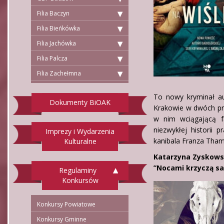
Filia Baczyn
Filia Bieńkówka
Filia Jachówka
Filia Palcza
Filia Zachełmna
To nowy kryminał au
Dokumenty BiOAK
Krakowie w dwóch pr
w nim wciągającą fa
niezwykłej historii
Imprezy i Wydarzenia
kanibala Franza Thama
Kulturalne
Katarzyna Zyskow
”Nocami krzyczą sa
Regulaminy
Konkursów
Konkursy Powiatowe
Konkursy Gminne