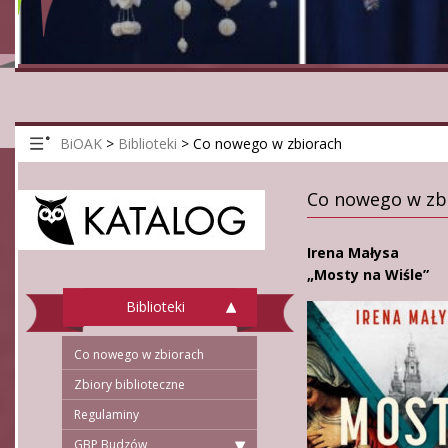
BiOAK
>
Biblioteki
>
Co nowego w zbiorach
Co nowego w zb
Irena Małysa
„Mosty na Wiśle”
Biblioteki
Co nowego w zbiorach
Zbiory biblioteczne
Regulaminy
GBP Budzów