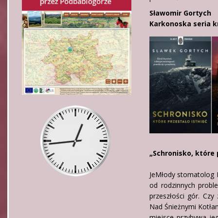
Sławomir Gortych
Karkonoska seria k
„Schronisko, które 
JeMłody stomatolog 
od rodzinnych probl
przeszłości gór. Czy
Nad Śnieżnymi Kotłam
miejsce przybywa je