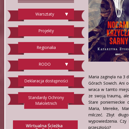
Warsztaty
Projekty
Regionalia
RODO
Maria zaginęła na 3 d
Deklaracja dostępności
Górach Sowich. Ani on
wraca w tamto miejsc
ze swoją traumą, ale
Standardy Ochrony
Stare poniemieckie 
Małoletnich
Maria, Mereike, Mar
milczeć. Zbyt dług
wypowiedzenia. Czy 
przeszłości?