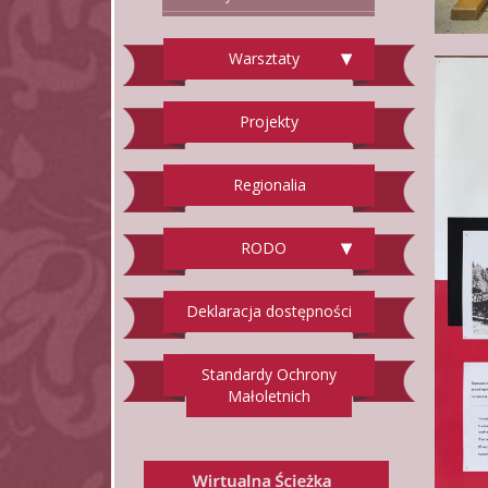
Warsztaty
Projekty
Regionalia
RODO
Deklaracja dostępności
Standardy Ochrony
Małoletnich