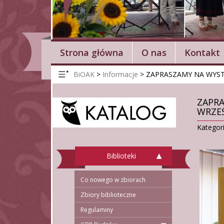
Strona główna
O nas
Kontakt
BiOAK
>
Informacje
>
ZAPRASZAMY NA WYSTA
ZAPRA
WRZEŚ
Kategor
Biblioteki
Co nowego w zbiorach
Zbiory biblioteczne
Regulaminy