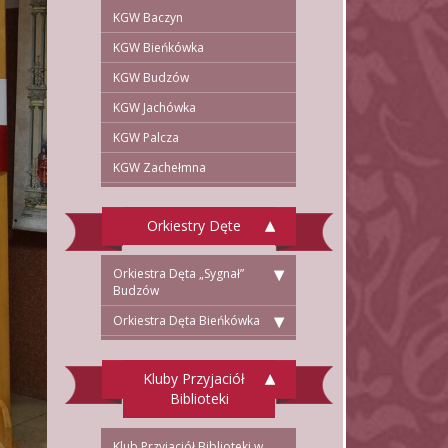
KGW Baczyn
KGW Bieńkówka
KGW Budzów
KGW Jachówka
KGW Palcza
KGW Zachełmna
Orkiestry Dęte
Orkiestra Dęta „Sygnał”
Budzów
Orkiestra Dęta Bieńkówka
Kluby Przyjaciół
Biblioteki
Klub Przyjaciół Biblioteki w