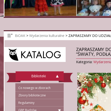
BiOAK
>
Wydarzenia kulturalne
>
ZAPRASZAMY DO UDZIAŁU
ZAPRASZAMY D
“ŚWIATY, PODŁAŹ
Kategoria:
Wydarzenia
Biblioteki
Co nowego w zbiorach
Zbiory biblioteczne
Regulaminy
GBP Budzów