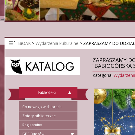
BiOAK
>
Wydarzenia kulturalne
>
ZAPRASZAMY DO UDZIAŁ
ZAPRASZAMY DO
“BABIOGÓRSKĄ 
Kategoria:
Wydarzenia
Biblioteki
Co nowego w zbiorach
Zbiory biblioteczne
Regulaminy
GBP Budzów