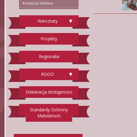
Konkursy Gminne
Warsztaty
Projekty
Regionalia
RODO
Deklaracja dostępności
Standardy Ochrony
Małoletnich