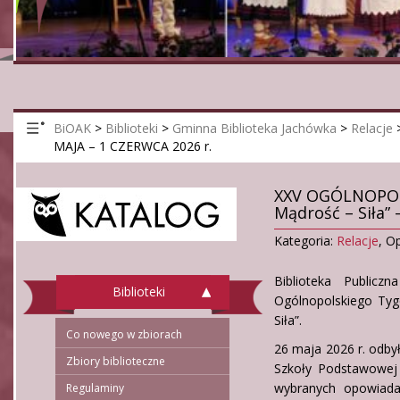
BiOAK
>
Biblioteki
>
Gminna Biblioteka Jachówka
>
Relacje
MAJA – 1 CZERWCA 2026 r.
XXV OGÓLNOPOLS
Mądrość – Siła”
Kategoria:
Relacje
,
Op
Biblioteka Public
Biblioteki
Ogólnopolskiego Tyg
Siła”.
Co nowego w zbiorach
26 maja 2026 r. odby
Zbiory biblioteczne
Szkoły Podstawowej
wybranych opowiada
Regulaminy