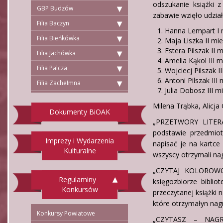
odszukanie książki z
GBP Budzów
zabawie wzięło udzia
Filia Baczyn
Hanna Lempart I 
Filia Bieńkówka
Maja Liszka II mie
Estera Pilszak II 
Filia Jachówka
Amelia Kąkol III m
Filia Palcza
Wojciecj Pilszak I
Antoni Pilszak III 
Filia Zachełmna
Julia Dobosz III m
Milena Trąbka, Alicja
Dokumenty BiOAK
„PRZETWORY LITERACK
podstawie przedmiot
Imprezy i Wydarzenia
napisać je na kartce 
Kulturalne
wszyscy otrzymali na
„CZYTAJ KOLOROWO”
Regulaminy
księgozbiorze bibli
Konkursów
przeczytanej książki 
które otrzymałyn nag
Konkursy Powiatowe
„CZYTASZ – NAGRO