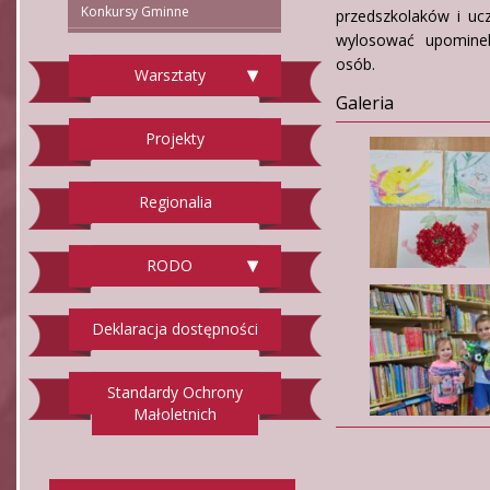
Konkursy Gminne
przedszkolaków i uc
wylosować upominek
osób.
Warsztaty
Galeria
Projekty
Regionalia
RODO
Deklaracja dostępności
Standardy Ochrony
Małoletnich