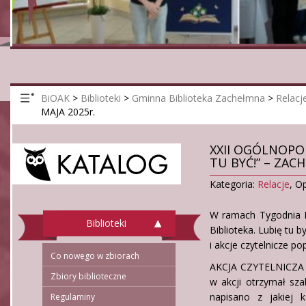
BiOAK
>
Biblioteki
>
Gminna Biblioteka Zachełmna
>
Relacj
MAJA 2025r.
XXII OGÓLNOPOL
TU BYĆ!” – ZACH
Kategoria:
Relacje
,
Op
W ramach Tygodnia B
Biblioteki
Biblioteka. Lubię tu 
i akcje czytelnicze po
Co nowego w zbiorach
AKCJA CZYTELNICZA „
Zbiory biblioteczne
w akcji otrzymał sza
napisano z jakiej 
Regulaminy