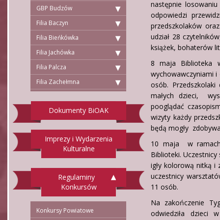
następnie losowaniu 
GBP Budzów
odpowiedzi przewid
Filia Baczyn
przedszkolaków oraz
udział 28 czytelnikó
Filia Bieńkówka
książek, bohaterów li
Filia Jachówka
8 maja Biblioteka 
Filia Palcza
wychowawczyniami i o
Filia Zachełmna
osób. Przedszkolaki 
małych dzieci, wys
pooglądać czasopism
Dokumenty BiOAK
wizyty każdy przedsz
będą mogły zdobywać 
Imprezy i Wydarzenia
10 maja w ramach T
Kulturalne
Biblioteki. Uczestnic
igły kolorową nitką 
uczestnicy warsztató
Regulaminy
Konkursów
11 osób.
Na zakończenie Tygo
Konkursy Powiatowe
odwiedziła dzieci 