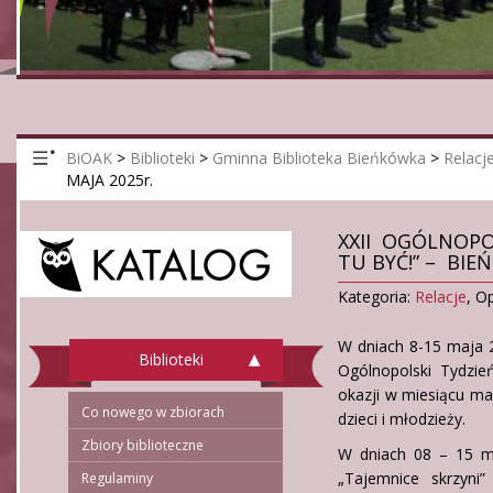
BiOAK
>
Biblioteki
>
Gminna Biblioteka Bieńkówka
>
Relacj
MAJA 2025r.
XXII OGÓLNOPOL
TU BYĆ!” – BIEŃ
Kategoria:
Relacje
,
Op
W dniach 8-15 maja 2
Biblioteki
Ogólnopolski Tydzi
okazji w miesiącu ma
Co nowego w zbiorach
dzieci i młodzieży.
Zbiory biblioteczne
W dniach 08 – 15 maj
„Tajemnice skrzyni”
Regulaminy