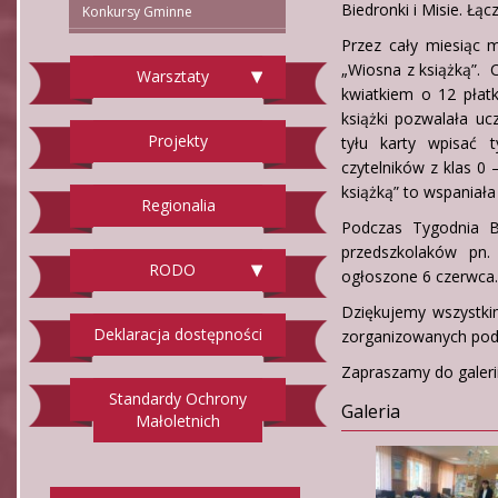
Biedronki i Misie. Łącz
Konkursy Gminne
Przez cały miesiąc m
„Wiosna z książką”. Cz
Warsztaty
kwiatkiem o 12 płat
książki pozwalała uc
Projekty
tyłu karty wpisać 
czytelników z klas 0
książką” to wspaniała
Regionalia
Podczas Tygodnia Bi
przedszkolaków pn.
RODO
ogłoszone 6 czerwca.
Dziękujemy wszystki
Deklaracja dostępności
zorganizowanych podc
Zapraszamy do galerii
Standardy Ochrony
Galeria
Małoletnich