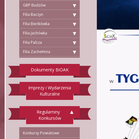
GBP Budzów
Filia Baczyn
Filia Bieńkówka
Filia Jachówka
Filia Palcza
Filia Zachełmna
Dokumenty BiOAK
Imprezy i Wydarzenia
Kulturalne
Regulaminy
Konkursów
Konkursy Powiatowe