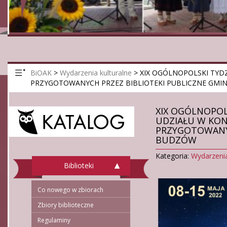
BiOAK
>
Wydarzenia kulturalne
>
XIX OGÓLNOPOLSKI TYD
PRZYGOTOWANYCH PRZEZ BIBLIOTEKI PUBLICZNE GMI
XIX OGÓLNOPOL
UDZIAŁU W KON
PRZYGOTOWANYC
BUDZÓW
Kategoria:
Wydarzenia
Biblioteki
Co nowego w zbiorach
Zbiory biblioteczne
Regulaminy