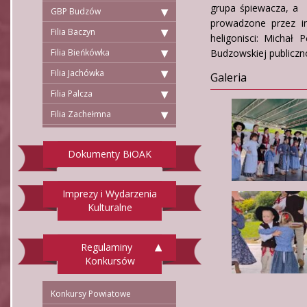
grupa śpiewacza, a 
GBP Budzów
prowadzone przez in
Filia Baczyn
heligonisci: Michał 
Filia Bieńkówka
Budzowskiej publiczn
Filia Jachówka
Galeria
Filia Palcza
Filia Zachełmna
Dokumenty BiOAK
Imprezy i Wydarzenia
Kulturalne
Regulaminy
Konkursów
Konkursy Powiatowe