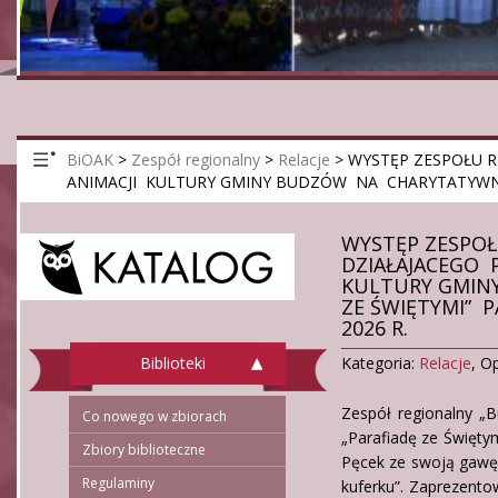
BiOAK
>
Zespół regionalny
>
Relacje
>
WYSTĘP ZESPOŁU R
ANIMACJI KULTURY GMINY BUDZÓW NA CHARYTATYWNEJ 
WYSTĘP ZESPOŁ
DZIAŁAJACEGO 
KULTURY GMIN
ZE ŚWIĘTYMI” 
2026 R.
Biblioteki
Kategoria:
Relacje
,
Op
Zespół regionalny „
Co nowego w zbiorach
„Parafiadę ze Święty
Zbiory biblioteczne
Pęcek ze swoją gawę
Regulaminy
kuferku”. Zaprezento