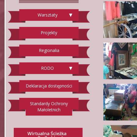
Warsztaty
Projekty
Regionalia
RODO
Deklaracja dostępności
Standardy Ochrony
Małoletnich