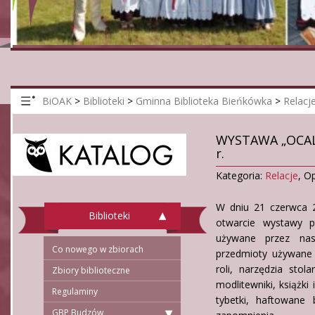
BiOAK
>
Biblioteki
>
Gminna Biblioteka Bieńkówka
>
Relacj
WYSTAWA „OCALI
r.
Kategoria:
Relacje
,
Op
W dniu 21 czerwca 2
Biblioteki
otwarcie wystawy p
używane przez na
Co nowego w zbiorach
przedmioty używane
roli, narzędzia stol
Zbiory biblioteczne
modlitewniki, książki
Regulaminy
tybetki, haftowane 
GBP Budzów