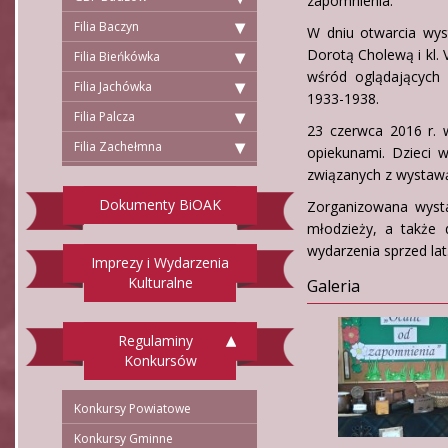
zapomnienia.
Filia Baczyn
W dniu otwarcia wyst
Dorotą Cholewą i kl.
Filia Bieńkówka
wśród oglądających
Filia Jachówka
1933-1938.
Filia Palcza
23 czerwca 2016 r. 
Filia Zachełmna
opiekunami. Dzieci 
związanych z wystaw
Dokumenty BiOAK
Zorganizowana wyst
młodzieży, a także 
wydarzenia sprzed la
Imprezy i Wydarzenia
Kulturalne
Galeria
Regulaminy
Konkursów
Konkursy Powiatowe
Konkursy Gminne