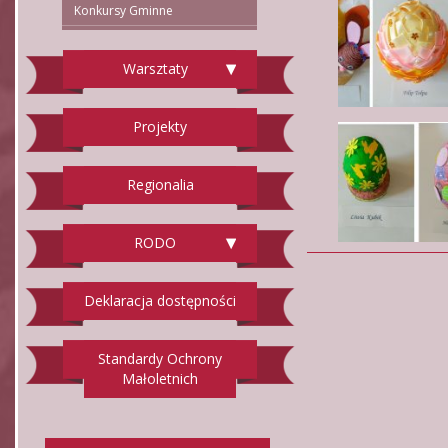
Konkursy Gminne
Warsztaty
Projekty
Regionalia
RODO
Deklaracja dostępności
Standardy Ochrony
Małoletnich