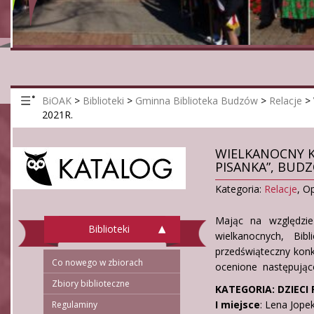
BiOAK
>
Biblioteki
>
Gminna Biblioteka Budzów
>
Relacje
>
2021R.
WIELKANOCNY K
PISANKA”, BUDZ
Kategoria:
Relacje
,
Op
Mając na względzie
Biblioteki
wielkanocnych, Bi
przedświąteczny konk
Co nowego w zbiorach
ocenione następując
Zbiory biblioteczne
KATEGORIA: DZIECI
I miejsce
: Lena Jope
Regulaminy