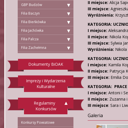
II miejsce:
Alicja Sapo
GBP Budzów
III miejsce:
Agnieszka
Filia Baczyn
Wyróżnienia:
Krzysz
Filia Bieńkówka
KATEGORIA: UCZNIO
I miejsce:
Aleksandra
Filia Jachówka
II miejsce:
Nikola Ko
Filia Palcza
III miejsce:
Sylwia Ja
Filia Zachełmna
Wyróżnienia:
Nikola
KATEGORIA: UCZNIO
Dokumenty BiOAK
I miejsce:
Kamila Ko
II miejsce:
Patrycja K
III miejsce:
Emilia D
Imprezy i Wydarzenia
Kulturalne
KATEGORIA: PRAC
I miejsce:
Antoni i S
II miejsce:
Zuzanna i
Regulaminy
III miejsce
: Sara i Li
Konkursów
Galeria
Konkursy Powiatowe