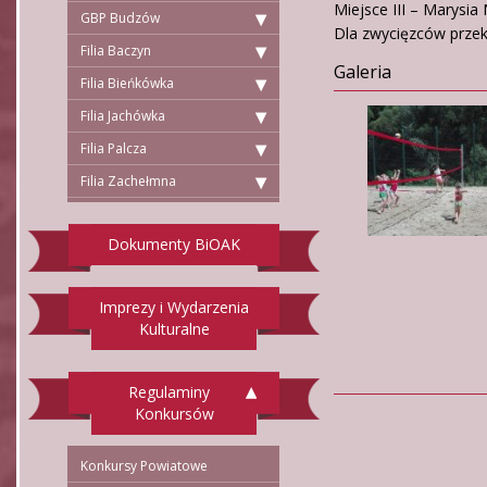
Miejsce III – Marysia 
GBP Budzów
Dla zwycięzców prze
Filia Baczyn
Galeria
Filia Bieńkówka
Filia Jachówka
Filia Palcza
Filia Zachełmna
Dokumenty BiOAK
Imprezy i Wydarzenia
Kulturalne
Regulaminy
Konkursów
Konkursy Powiatowe