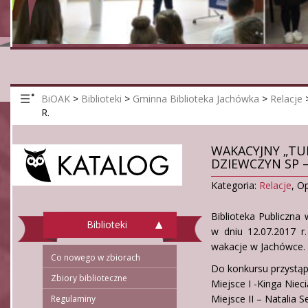
BiOAK
>
Biblioteki
>
Gminna Biblioteka Jachówka
>
Relacje
R.
WAKACYJNY „TUR
DZIEWCZYN SP –
Kategoria:
Relacje
,
Op
Biblioteka Publiczna
Biblioteki
w dniu 12.07.2017 r
wakacje w Jachówce.
Co nowego w zbiorach
Do konkursu przystąpi
Zbiory biblioteczne
Miejsce I -Kinga Nieci
Miejsce II – Natalia Se
Regulaminy