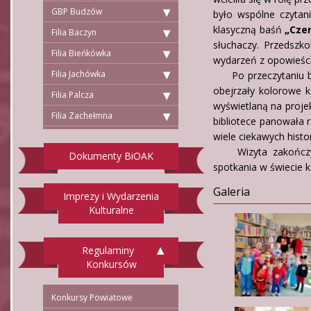
GBP Budzów
było wspólne czytan
klasyczną baśń
„Cze
Filia Baczyn
słuchaczy. Przedszk
Filia Bieńkówka
wydarzeń z opowieści
Filia Jachówka
Po przeczytaniu bajk
obejrzały kolorowe ks
Filia Palcza
wyświetlaną na proje
Filia Zachełmna
bibliotece panowała 
wiele ciekawych histori
Wizyta zakończyła
Dokumenty BiOAK
spotkania w świecie k
Galeria
Imprezy i Wydarzenia
Kulturalne
Regulaminy
Konkursów
Konkursy Powiatowe