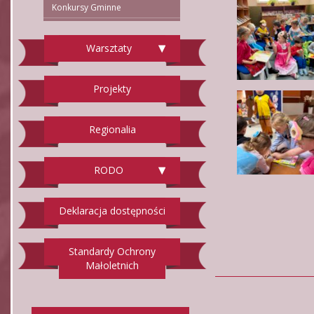
Konkursy Gminne
Warsztaty
Projekty
Regionalia
RODO
Deklaracja dostępności
Standardy Ochrony
Małoletnich