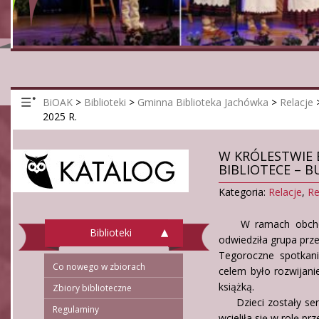
BiOAK
>
Biblioteki
>
Gminna Biblioteka Jachówka
>
Relacje
2025 R.
W KRÓLESTWIE 
BIBLIOTECE – B
Kategoria:
Relacje
,
Re
W ramach obc
Biblioteki
odwiedziła grupa prze
Tegoroczne spotkan
Co nowego w zbiorach
celem było rozwijani
książką.
Zbiory biblioteczne
Dzieci zostały serd
Regulaminy
wcieliła się w rolę 