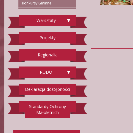
Konkursy Gminne
Warsztaty
Projekty
Regionalia
RODO
Deklaracja dostępności
Standardy Ochrony
Małoletnich