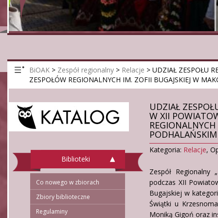
BiOAK
>
Zespół regionalny
>
Relacje
>
UDZIAŁ ZESPOŁU R
ZESPOŁÓW REGIONALNYCH IM. ZOFII BUGAJSKIEJ W MAK
UDZIAŁ ZESPOŁ
W XII POWIATO
REGIONALNYCH I
PODHALAŃSKIM –
Kategoria:
Relacje
,
Op
Biblioteki
Zespół Regionalny 
podczas XII Powiato
Co nowego w zbiorach
Bugajskiej w kategor
Zbiory biblioteczne
Świątki u Krzesnomat
Regulaminy
Moniką Gigoń oraz i