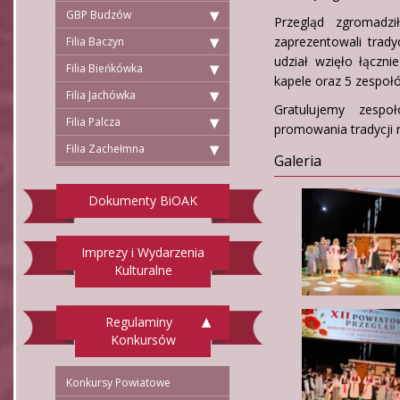
GBP Budzów
Przegląd zgromadzi
zaprezentowali trad
Filia Baczyn
udział wzięło łączn
Filia Bieńkówka
kapele oraz 5 zespoł
Filia Jachówka
Gratulujemy zesp
Filia Palcza
promowania tradycji r
Filia Zachełmna
Galeria
Dokumenty BiOAK
Imprezy i Wydarzenia
Kulturalne
Regulaminy
Konkursów
Konkursy Powiatowe