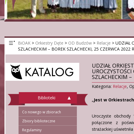
BiOAK
>
Orkiestry Dęte
>
OD Budzów
>
Relacje
>
UDZIAŁ 
SZLACHECKIM – BOREK SZLACHECKI, 25 CZERWCA 2022 R
UDZIAŁ ORKIES
UROCZYSTOŚCI 
SZLACHECKIM – 
Kategoria:
Relacje
,
Op
Biblioteki
„
Jest w Orkiestrach
Co nowego w zbiorach
Uroczyste obchody 1
Zbiory biblioteczne
połączone z poświ
strażackiej uświetnił
Regulaminy