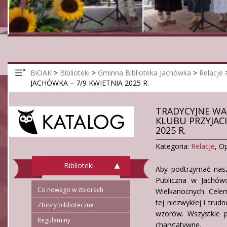
BiOAK
>
Biblioteki
>
Gminna Biblioteka Jachówka
>
Relacje
JACHÓWKA – 7/9 KWIETNIA 2025 R.
TRADYCYJNE WA
KLUBU PRZYJACI
2025 R.
Kategoria:
Relacje
,
Op
Biblioteki
Aby podtrzymać nasze
Publiczna w Jachów
Co nowego w zbiorach
Wielkanocnych. Celem
tej niezwykłej i trud
Zbiory biblioteczne
wzorów. Wszystkie p
Regulaminy
charytatywne.