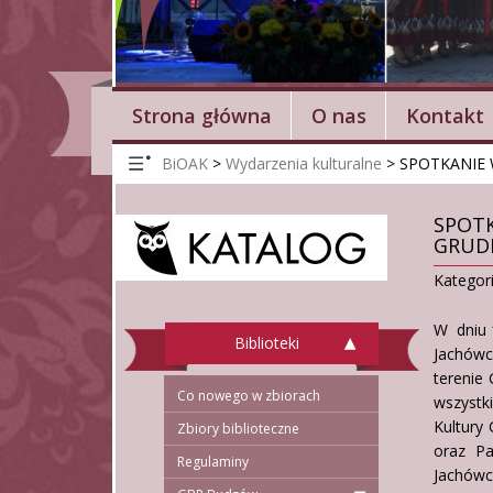
Strona główna
O nas
Kontakt
BiOAK
>
Wydarzenia kulturalne
>
SPOTKANIE 
SPOTK
GRUDN
Kategor
W dniu 
Biblioteki
Jachówc
terenie
Co nowego w zbiorach
wszystk
Kultury
Zbiory biblioteczne
oraz Pa
Regulaminy
Jachówc