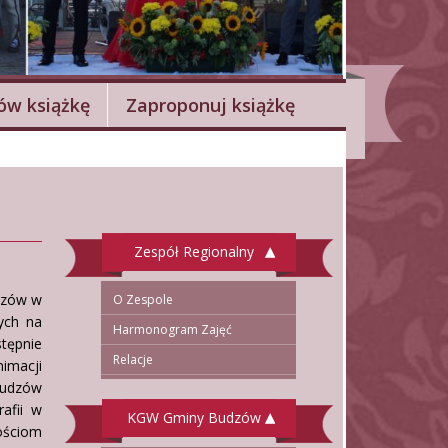
w książkę
Zaproponuj książkę
Zespół Regionalny
udzów w
O Zespole
ych na
Harmonogram Zajęć
stępnie
Relacje
nimacji
Budzów
afii w
KGW Gminy Budzów
ościom