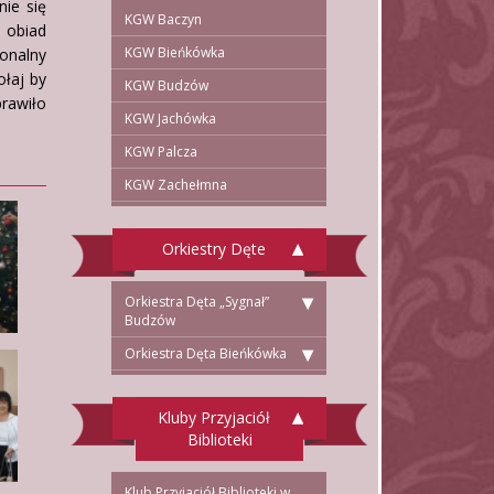
ie się
KGW Baczyn
 obiad
KGW Bieńkówka
onalny
ołaj by
KGW Budzów
rawiło
KGW Jachówka
KGW Palcza
KGW Zachełmna
Orkiestry Dęte
Orkiestra Dęta „Sygnał”
Budzów
Orkiestra Dęta Bieńkówka
Kluby Przyjaciół
Biblioteki
Klub Przyjaciół Biblioteki w