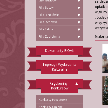
GBP Budzów
serdecz
opłatki
Filia Baczyn
wigilij
Filia Bieńkówka
„Budzow
Filia Jachówka
wręczy
wszystki
Filia Palcza
Galeria
Filia Zachełmna
Dokumenty BiOAK
Imprezy i Wydarzenia
Kulturalne
Regulaminy
Konkursów
Konkursy Powiatowe
Konkursy Gminne