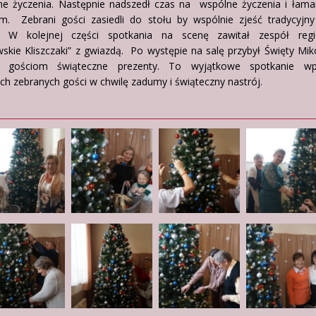
ne życzenia. Następnie nadszedł czas na wspólne życzenia i łaman
em. Zebrani gości zasiedli do stołu by wspólnie zjeść tradycyjny
ny. W kolejnej części spotkania na scenę zawitał zespół regi
skie Kliszczaki” z gwiazdą. Po występie na salę przybył Święty Mik
ć gościom świąteczne prezenty. To wyjątkowe spotkanie wp
ch zebranych gości w chwilę zadumy i świąteczny nastrój.