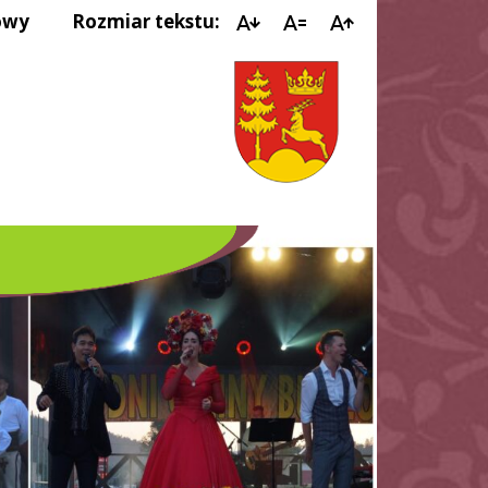
owy
Rozmiar tekstu:
ZESP