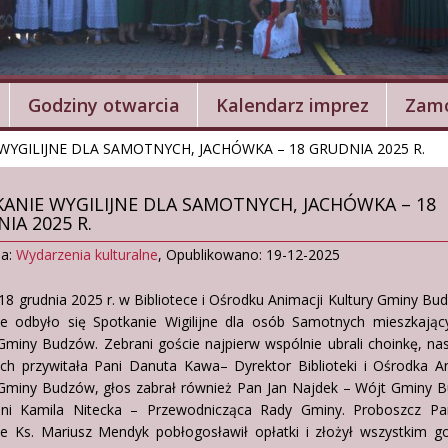
Godziny otwarcia
Kalendarz imprez
Zamó
WYGILIJNE DLA SAMOTNYCH, JACHÓWKA – 18 GRUDNIA 2025 R.
ANIE WYGILIJNE DLA SAMOTNYCH, JACHÓWKA – 18
IA 2025 R.
ia:
Wydarzenia kulturalne
,
Opublikowano: 19-12-2025
18 grudnia 2025 r. w Bibliotece i Ośrodku Animacji Kultury Gminy B
e odbyło się Spotkanie Wigilijne dla osób Samotnych mieszkając
 Gminy Budzów. Zebrani goście najpierw wspólnie ubrali choinkę, na
ich przywitała Pani Danuta Kawa– Dyrektor Biblioteki i Ośrodka A
 Gminy Budzów, głos zabrał również Pan Jan Najdek – Wójt Gminy 
ni Kamila Nitecka – Przewodnicząca Rady Gminy. Proboszcz Par
e Ks. Mariusz Mendyk pobłogosławił opłatki i złożył wszystkim g