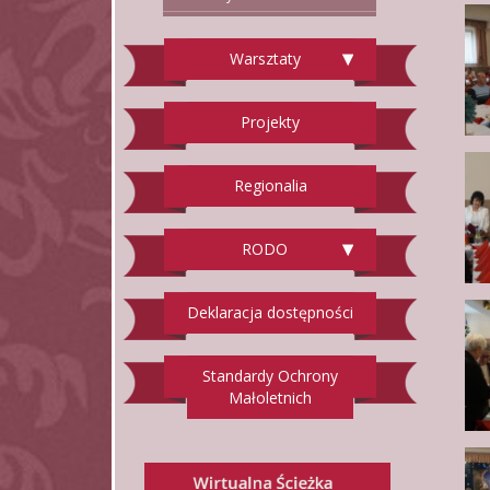
Warsztaty
Projekty
Regionalia
RODO
Deklaracja dostępności
Standardy Ochrony
Małoletnich