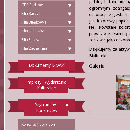
jadalnych i niejadal
GBP Budzów
ogromnym zaangażow
Filia Baczyn
dekoracje z grzybami
jak: kolorowy papier 
Filia Bieńkówka
klej. Powstałe kolo
Filia Jachówka
prawdziwie jesienną
Filia Palcza
zostawić jako dekoracj
Filia Zachełmna
Dziękujemy za aktywn
Biblioteki.
Dokumenty BiOAK
Galeria
Imprezy i Wydarzenia
Kulturalne
Regulaminy
Konkursów
Konkursy Powiatowe