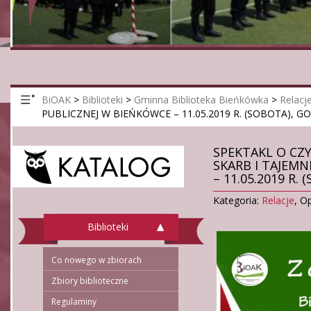
BiOAK
>
Biblioteki
>
Gminna Biblioteka Bieńkówka
>
Relacj
PUBLICZNEJ W BIEŃKÓWCE – 11.05.2019 R. (SOBOTA), GO
SPEKTAKL O CZY
SKARB I TAJEMN
– 11.05.2019 R. 
Kategoria:
Relacje
,
Op
Biblioteki
Co nowego w zbiorach
Zbiory biblioteczne
Regulaminy