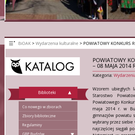
BiOAK
>
Wydarzenia kulturalne
>
POWIATOWY KONKURS RE
POWIATOWY KO
– 08 MAJA 2014
Kategoria:
Wydarzenia
Wzorem ubiegłych l
Biblioteki
Starostwo Powiato
Powiatowego Konkursu
Co nowego w zbiorach
maja 2014 r. w Bud
gimnazjów powiatu s
Zbiory biblioteczne
wybrany przez siebie 
Regulaminy
najczęściej sięgali 
GBP Budzów