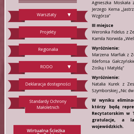
Agnieszka Moskała 
Jerzego Kerna „Jastr
Warsztaty
Wzgórza”
III miejsce
Projekty
Weronika Fidelus z Z
Kamila Norwida „Wielk
Wyróżnienie:
Regionalia
Marzena Marfiak z Ze
Ildefonsa Gałczyńs
RODO
Zośką i Matyldą”
Wyróżnienie:
Deklaracja dostępności
Natalia Kurek z Ze
Szymborskiej „Nic dwa
W wyniku eliminac
Standardy Ochrony
którzy będą repr
Małoletnich
Recytatorskim w 
gratulacje, a l
wojewódzkich.