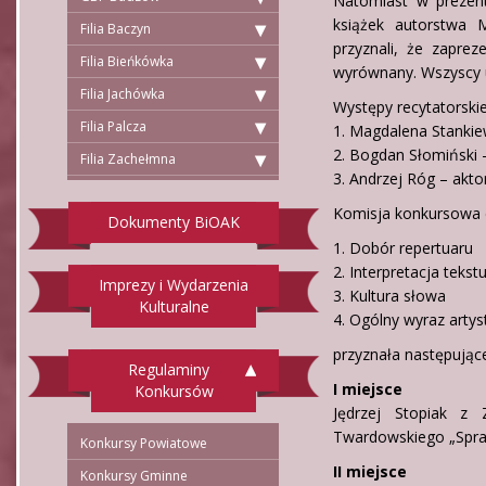
Natomiast w prezent
książek autorstwa 
Filia Baczyn
przyznali, że zapre
Filia Bieńkówka
wyrównany. Wszyscy u
Filia Jachówka
Występy recytatorskie
Filia Palcza
1. Magdalena Stankiewi
2. Bogdan Słomiński 
Filia Zachełmna
3. Andrzej Róg – akto
Komisja konkursowa d
Dokumenty BiOAK
1. Dobór repertuaru
2. Interpretacja tekst
Imprezy i Wydarzenia
3. Kultura słowa
Kulturalne
4. Ogólny wyraz artys
przyznała następujące
Regulaminy
I miejsce
Konkursów
Jędrzej Stopiak z 
Twardowskiego „Spra
Konkursy Powiatowe
II miejsce
Konkursy Gminne