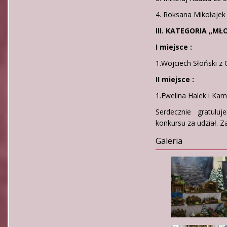
4. Roksana Mikołajek
III. KATEGORIA „M
I miejsce :
1.Wojciech Słoński z 
II miejsce :
1.Ewelina Halek i Kam
Serdecznie gratulu
konkursu za udział. Z
Galeria