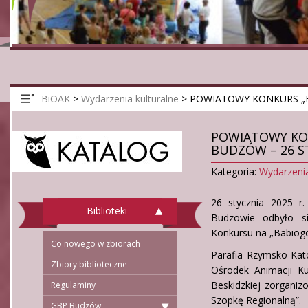
BiOAK
>
Wydarzenia kulturalne
>
POWIATOWY KONKURS „B
POWIATOWY KON
BUDZÓW – 26 ST
Kategoria:
Wydarzenia
26 stycznia 2025 r
Biblioteki
Budzowie odbyło si
Konkursu na „Babiogó
Co nowego w zbiorach
Parafia Rzymsko-Kato
Zbiory biblioteczne
Ośrodek Animacji K
Beskidzkiej zorgani
Regulaminy
Szopkę Regionalną”.
GBP Budzów