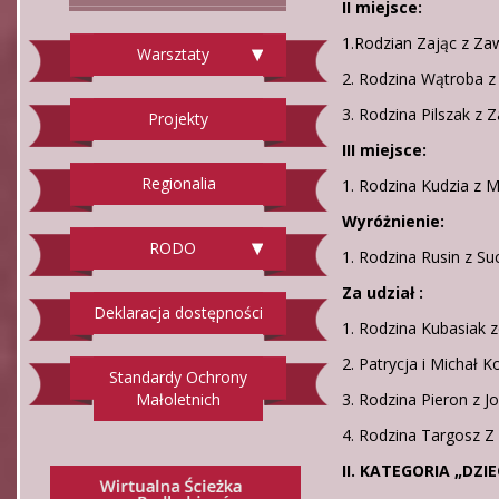
II miejsce:
1.Rodzian Zając z Za
Warsztaty
2. Rodzina Wątroba z 
3. Rodzina Pilszak z 
Projekty
III miejsce:
Regionalia
1. Rodzina Kudzia z
Wyróżnienie:
RODO
1. Rodzina Rusin z Su
Za udział :
Deklaracja dostępności
1. Rodzina Kubasiak 
2. Patrycja i Michał K
Standardy Ochrony
Małoletnich
3. Rodzina Pieron z 
4. Rodzina Targosz 
II. KATEGORIA „DZIE