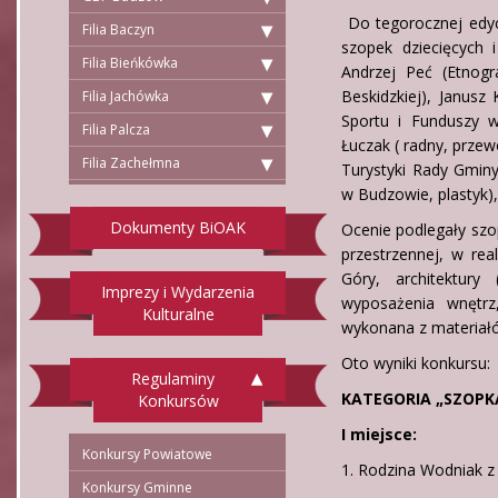
Do tegorocznej edyc
Filia Baczyn
szopek dziecięcych 
Filia Bieńkówka
Andrzej Peć (Etnog
Beskidzkiej), Janusz 
Filia Jachówka
Sportu i Funduszy w
Filia Palcza
Łuczak ( radny, przew
Filia Zachełmna
Turystyki Rady Gminy
w Budzowie, plastyk),
Dokumenty BiOAK
Ocenie podlegały szo
przestrzennej, w rea
Góry, architektury 
Imprezy i Wydarzenia
wyposażenia wnętrz
Kulturalne
wykonana z materiałó
Oto wyniki konkursu:
Regulaminy
KATEGORIA „SZOPK
Konkursów
I miejsce:
Konkursy Powiatowe
1. Rodzina Wodniak z
Konkursy Gminne