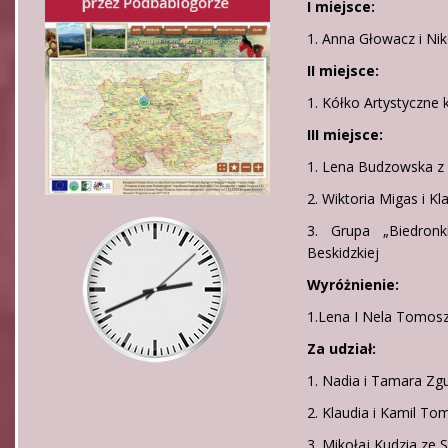
I miejsce:
1. Anna Głowacz i N
II miejsce:
1. Kółko Artystyczne 
III miejsce:
1. Lena Budzowska z
2. Wiktoria Migas i K
3. Grupa „Biedron
Beskidzkiej
Wyróżnienie:
1.Lena I Nela Tomosz
Za udział:
1. Nadia i Tamara Zg
2. Klaudia i Kamil T
3. Mikołaj Kudzia ze 