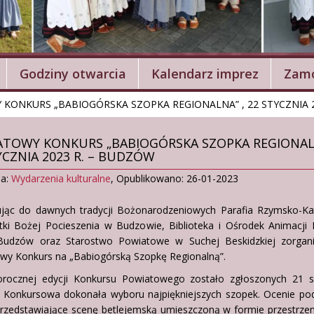
Godziny otwarcia
Kalendarz imprez
Zamó
KONKURS „BABIOGÓRSKA SZOPKA REGIONALNA” , 22 STYCZNIA 
TOWY KONKURS „BABIOGÓRSKA SZOPKA REGIONALN
YCZNIA 2023 R. – BUDZÓW
ia:
Wydarzenia kulturalne
,
Opublikowano: 26-01-2023
jąc do dawnych tradycji Bożonarodzeniowych Parafia Rzymsko-Kat
tki Bożej Pocieszenia w Budzowie, Biblioteka i Ośrodek Animacji 
udzów oraz Starostwo Powiatowe w Suchej Beskidzkiej zorgani
wy Konkurs na „Babiogórską Szopkę Regionalną”.
rocznej edycji Konkursu Powiatowego zostało zgłoszonych 21 s
 Konkursowa dokonała wyboru najpiękniejszych szopek. Ocenie pod
przedstawiające scenę betlejemską umieszczoną w formie przestrze