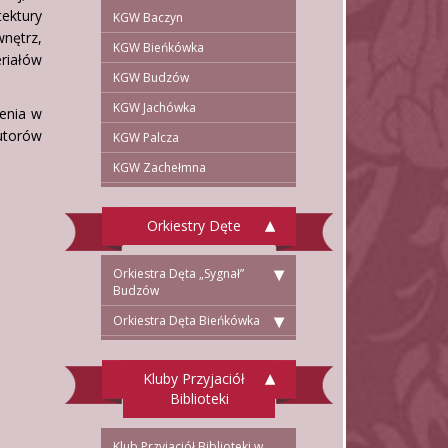
tektury
KGW Baczyn
nętrz,
KGW Bieńkówka
riałów
KGW Budzów
KGW Jachówka
zenia w
utorów
KGW Palcza
KGW Zachełmna
Orkiestry Dęte
Orkiestra Dęta „Sygnał”
Budzów
Orkiestra Dęta Bieńkówka
Kluby Przyjaciół
Biblioteki
Klub Przyjaciół Biblioteki w