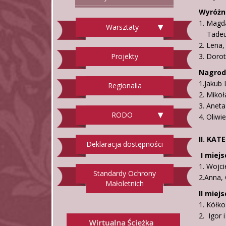
Wyróżni
1. Magd
Warsztaty
Tadeus
2. Lena,
Projekty
3. Doro
Nagroda
1.Jakub
Regionalia
2. Mikoł
3. Anet
RODO
4. Oliwi
II. KAT
Deklaracja dostępności
I miejs
1. Wojci
Standardy Ochrony
2.Anna, 
Małoletnich
II miejs
1. Kółk
2.
Igor 