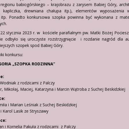
h regionu babiogórskiego – krajobrazu z zarysem Babiej Góry, archi
ł, kapliczka, drewniana chałupa itp.), elementów wyposażenia w
 itp. Ponadto konkursowa szopka powinna być wykonana z mate
nych.
22 stycznia 2023 r. w kościele parafialnym pw. Matki Bożej Pocies
e odbyło się uroczyste rozstrzygnięcie i rozdanie nagród dla a
iejszych szopek spod Babiej Góry.
ki konkursu:
EGORIA „SZOPKA RODZINNA”
ce:
 Wodniak z rodzicami z Palczy
r, Mikołaj, Maciej, Katarzyna i Marcin Wątroba z Suchej Beskidzkiej
sce:
iła i Marian Leśniak z Suchej Beskidzkiej
 i Karol Lasik ze Stryszawy
sce:
ian i Kornelia Pakuła z rodzicami z Palczy