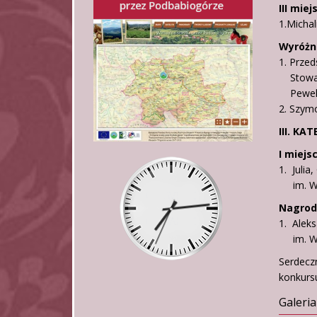
III miej
1.Michal
Wyróżni
1. Przed
Stowarz
Pewel
2. Szym
III. K
I miejsc
1. Julia
im. Win
Nagroda
1. Alek
im. Win
Serdec
konkursu
Galeria