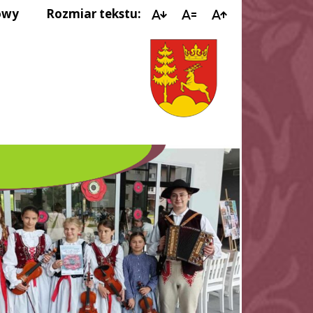
owy
Rozmiar tekstu:
K