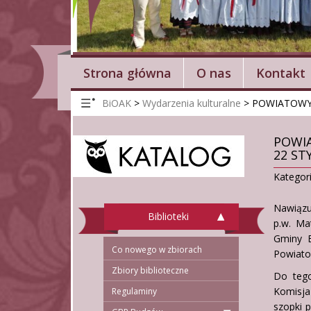
Strona główna
O nas
Kontakt
BiOAK
>
Wydarzenia kulturalne
>
POWIATOWY 
POWIA
22 ST
Kategor
Nawiązu
Biblioteki
p.w. Ma
Gminy B
Co nowego w zbiorach
Powiato
Zbiory biblioteczne
Do tego
Komisja
Regulaminy
szopki 