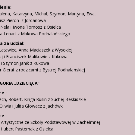
enie:
alena, Katarzyna, Michał, Szymon, Martyna, Ewa,
z Pieron z Jordanowa
 Nela i Iwona Tomosz z Osielca
ta Lenart z Makowa Podhalańskiego
 za udział:
 Latawiec, Anna Maciaszek z Wysokiej
aj i Franciszek Malikowie z Kukowa
a i Szymon Janik z Kukowa
er Gierat z rodzicami z Bystrej Podhalańskiej
EGORIA „DZIECIĘCA”
ce :
ech, Robert, Kinga Rusin z Suchej Beskidzkie
Oliwia i Julita Głowacz z Jachówki
ce :
o Artystyczne ze Szkoły Podstawowej w Zachełmnej
i Hubert Pasternak z Osielca