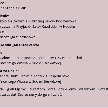
sce :
ina Stopa z Białki
enie:
szkolaki „Sówki” z Publicznej Szkoły Podstawowej
yszenia Przyjaciół Szkół Katolickich w Hucisku-
ce
on Szeliga z Jordanowa
ATEGORIA „MŁODZIEŻOWA”
e :
, Gabriela Pieronkiewicz, Joanna Siwik z Zespołu Szkół
centego Witosa w Suchej Beskidzkiej
 za udział:
sandra Budz, Patrycja Toczek z Zespołu Szkół
centego Witosa w Suchej Beskidzkiej
znie gratulujemy laureatom oraz dziękujemy wszystkim uczes
 za udział. Zapraszamy do galerii zdjęć.