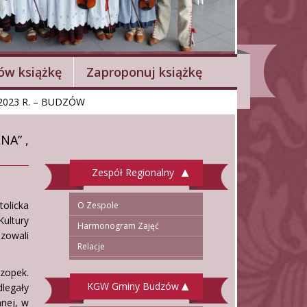
w książkę
Zaproponuj książkę
2023 R. – BUDZÓW
A” ,
Zespół Regionalny
olicka
O Zespole
Kultury
Harmonogram Zajęć
zowali
Relacje
zopek.
KGW Gminy Budzów
legały
nnej, w