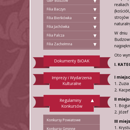
GBP Budzów
realiac
Filia Baczyn
(kośció
strojów
Filia Bieńkówka
natural
Filia Jachówka
W dniu 
Filia Palcza
Budzowi
Filia Zachełmna
najpiękn
Oto wyni
Dokumenty BiOAK
I. KAT
I miejs
Imprezy i Wydarzenia
Kulturalne
1. Zuzia
2. Kacpe
II miej
Regulaminy
1. Bogum
Konkursów
2. Józef
Konkursy Powiatowe
III miej
1. Kryst
Konkursy Gminne