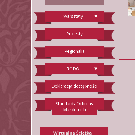
Warsztaty
Projekty
Regionalia
RODO
Deklaracja dostępności
Standardy Ochrony
Małoletnich