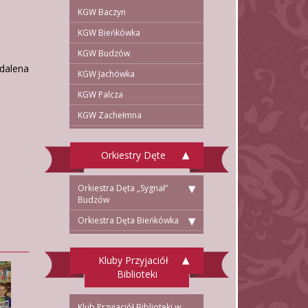
KGW Baczyn
KGW Bieńkówka
KGW Budzów
dalena
KGW Jachówka
KGW Palcza
KGW Zachełmna
Orkiestry Dęte
Orkiestra Dęta „Sygnał”
Budzów
Orkiestra Dęta Bieńkówka
Kluby Przyjaciół
Biblioteki
Klub Przyjaciół Biblioteki w