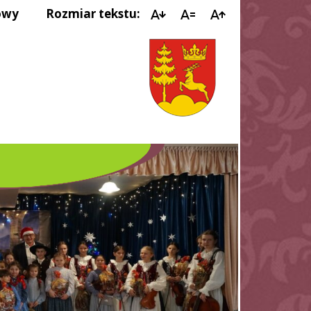
owy
Rozmiar tekstu:
ORKIESTR