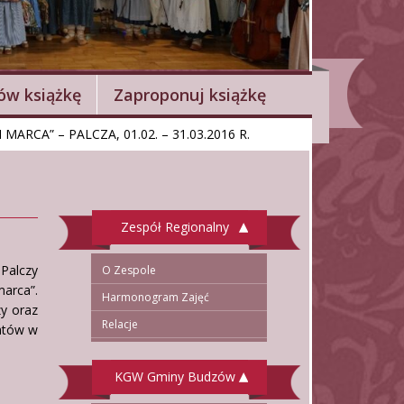
w książkę
Zaproponuj książkę
ARCA” – PALCZA, 01.02. – 31.03.2016 R.
Zespół Regionalny
Palczy
O Zespole
marca”.
Harmonogram Zajęć
zy oraz
Relacje
eatów w
KGW Gminy Budzów