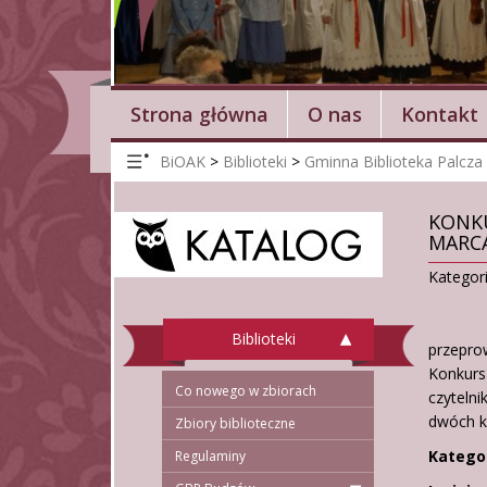
Strona główna
O nas
Kontakt
BiOAK
>
Biblioteki
>
Gminna Biblioteka Palcza
KONKU
MARCA”
Kategor
W dnia
Biblioteki
przeprow
Konkurs
Co nowego w zbiorach
czytelni
dwóch k
Zbiory biblioteczne
Kategor
Regulaminy