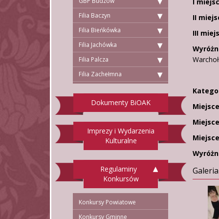
GBP Budzów
I miejs
Filia Baczyn
II miej
Filia Bieńkówka
III miej
Filia Jachówka
Wyróżni
Warchoł,
Filia Palcza
Filia Zachełmna
Kategor
Dokumenty BiOAK
Miejsce
Miejsce 
Imprezy i Wydarzenia
Miejsce 
Kulturalne
Wyróżn
Regulaminy
Galeria
Konkursów
Konkursy Powiatowe
Konkursy Gminne