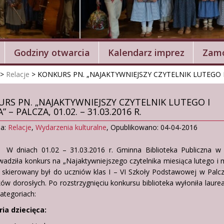
Godziny otwarcia
Kalendarz imprez
Zamó
>
Relacje
>
KONKURS PN. „NAJAKTYWNIEJSZY CZYTELNIK LUTEGO I M
RS PN. „NAJAKTYWNIEJSZY CZYTELNIK LUTEGO I
 – PALCZA, 01.02. – 31.03.2016 R.
ia:
Relacje
,
Wydarzenia kulturalne
,
Opublikowano: 04-04-2016
ch 01.02 – 31.03.2016 r. Gminna Biblioteka Publiczna w 
adziła konkurs na „Najaktywniejszego czytelnika miesiąca lutego i 
 skierowany był do uczniów klas I – VI Szkoły Podstawowej w Palc
ków dorosłych. Po rozstrzygnięciu konkursu biblioteka wyłoniła laur
ategoriach:
ia dziecięca: