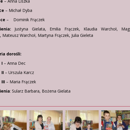
ce
– Anna Liszka
sce
– Michał Dyba
sce
– Dominik Frączek
enia:
Justyna Gielata, Emilia Frączek, Klaudia Warchoł, Mag
 Mateusz Warchoł, Martyna Frączek, Julia Gieleta
ia dorośli:
 I
– Anna Dec
II
– Urszula Karcz
III
– Maria Frączek
ienia
: Sularz Barbara, Bożena Gielata