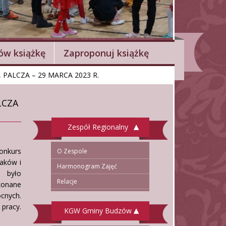
w książkę
Zaproponuj książkę
 PALCZA – 29 MARCA 2023 R.
LCZA
Zespół Regionalny
onkurs
O Zespole
laków i
Harmonogram Zajęć
 było
Relacje
konane
cnych.
 pracy.
KGW Gminy Budzów