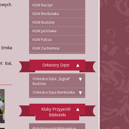
owych.
KGW Baczyn
KGW Bieńkówka
KGW Budzów
KGW Jachówka
KGW Palcza
 Emilia
KGW Zachełmna
t Bal,
Orkiestry Dęte
Orkiestra Dęta „Sygnał”
Budzów
Orkiestra Dęta Bieńkówka
Kluby Przyjaciół
Biblioteki
Klub Przyjaciół Biblioteki w