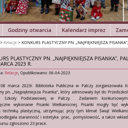
Godziny otwarcia
Kalendarz imprez
Zamó
>
Relacje
>
KONKURS PLASTYCZNY PN. „NAJPIĘKNIEJSZA PISANKA”,
RS PLASTYCZNY PN. „NAJPIĘKNIEJSZA PISANKA”, PA
MARCA 2023 R.
ia:
Relacje
,
Opublikowano: 06-04-2023
08 marca 2023r. Biblioteka Publiczna w Palczy zorganizowała K
ny pn. „Najpiękniejsza Pisanka”, który adresowały był do Przedszko
w Szkoły Podstawowej w Palczy. Zadaniem konkursowym
ęczne wykonanie Pisanki Wielkanocnej. Pisanki mogły być wy
 techniką plastyczną, utrzymując przy tym klimat Świąt Wielkano
podlegała staranność i estetyka prac, pomysłowość, a także wkład
ursu zgłoszono 23 prace.