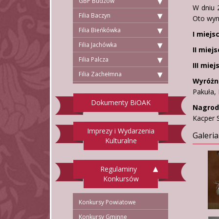
GBP Budzów
W dniu 
Filia Baczyn
Oto wyni
Filia Bieńkówka
I miejs
Filia Jachówka
II miejs
Filia Palcza
III miej
Filia Zachełmna
Wyróżni
Pakuła,
Dokumenty BiOAK
Nagrod
Kacper 
Imprezy i Wydarzenia
Galeria
Kulturalne
Regulaminy
Konkursów
Konkursy Powiatowe
Konkursy Gminne