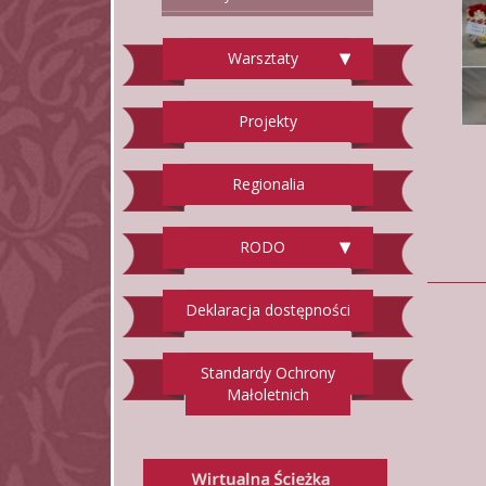
Warsztaty
Projekty
Regionalia
RODO
Deklaracja dostępności
Standardy Ochrony
Małoletnich