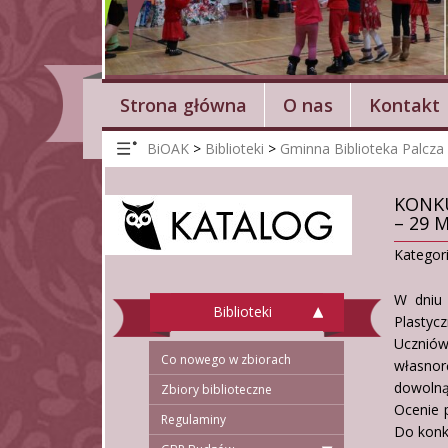
Strona główna
O nas
Kontakt
BiOAK
>
Biblioteki
>
Gminna Biblioteka Palcza
KONKU
– 29 
Kategor
W dniu 
Biblioteki
Plastycz
Ucznió
Co nowego w zbiorach
własnor
dowolną
Zbiory biblioteczne
Ocenie 
Regulaminy
Do konk