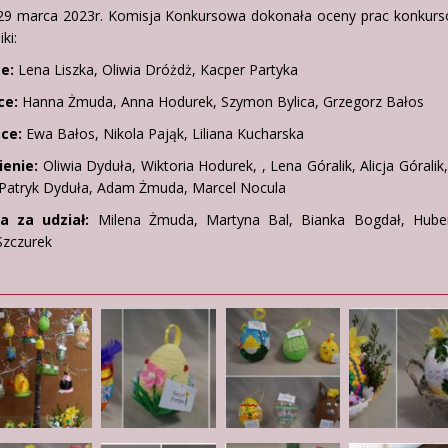
29 marca 2023r. Komisja Konkursowa dokonała oceny prac konkurs
ki:
ce:
Lena Liszka, Oliwia Dróżdż, Kacper Partyka
ce:
Hanna Żmuda, Anna Hodurek, Szymon Bylica, Grzegorz Bałos
sce:
Ewa Bałos, Nikola Pająk, Liliana Kucharska
enie:
Oliwia Dyduła, Wiktoria Hodurek, , Lena Góralik, Alicja Góralik,
 Patryk Dyduła, Adam Żmuda, Marcel Nocula
a za udział:
Milena Żmuda, Martyna Bal, Bianka Bogdał, Huber
Szczurek