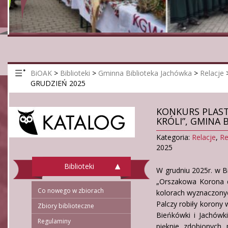
BiOAK
>
Biblioteki
>
Gminna Biblioteka Jachówka
>
Relacje
GRUDZIEŃ 2025
KONKURS PLAS
KRÓLI”, GMINA
Kategoria:
Relacje
,
Re
2025
Biblioteki
W grudniu 2025r. w 
„Orszakowa Korona d
Co nowego w zbiorach
kolorach wyznaczonyc
Palczy robiły korony
Zbiory biblioteczne
Bieńkówki i Jachówk
Regulaminy
pięknie zdobionych 