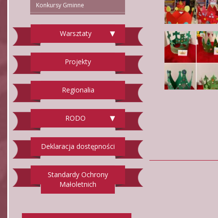
Konkursy Gminne
Warsztaty
Projekty
Regionalia
RODO
Deklaracja dostępności
Standardy Ochrony
Małoletnich