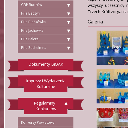
GBP Budzów
wszyscy uczestnicy 
Trzech Króli zorgani
Filia Baczyn
Galeria
Filia Bieńkówka
Filia Jachówka
Filia Palcza
Filia Zachełmna
Dokumenty BiOAK
Imprezy i Wydarzenia
Kulturalne
Regulaminy
Konkursów
Konkursy Powiatowe