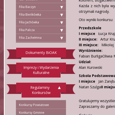
kolorem, bogactwem 
Każda z nich była wy
Filia Baczyn
otrzymali nagrody.
Filia Bieńkówka
Oto wyniki konkursu:
Filia Jachówka
Przedszkole
Filia Palcza
I miejsce
Łucja Krup
Filia Zachełmna
II miejsce:
Artur Kru
III miejsce:
Mikołaj 
Wyróżnienie:
Dokumenty BiOAK
Fabian BurligaOliwia 
Udział:
Imprezy i Wydarzenia
Alan Kurowski
Kulturalne
Szkoła Podstawow
I miejsce
Jan Zaręb
Natan Szulga
II miej
Regulaminy
Konkursów
Gratulujemy wszystki
Konkursy Powiatowe
Zapraszamy do galerii
Konkursy Gminne