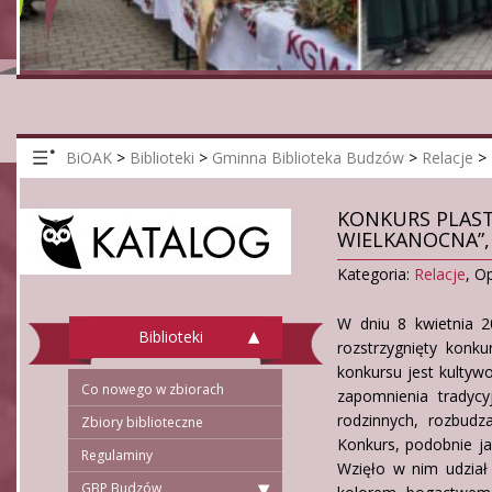
BiOAK
>
Biblioteki
>
Gminna Biblioteka Budzów
>
Relacje
>
KONKURS PLAST
WIELKANOCNA”,
Kategoria:
Relacje
,
Op
W dniu 8 kwietnia 2
Biblioteki
rozstrzygnięty konk
konkursu jest kultyw
Co nowego w zbiorach
zapomnienia tradycy
rodzinnych, rozbudz
Zbiory biblioteczne
Konkurs, podobnie ja
Regulaminy
Wzięło w nim udział
GBP Budzów