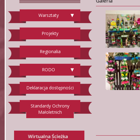
Galeria
Warsztaty
Projekty
Regionalia
RODO
Deklaracja dostępności
Standardy Ochrony
Małoletnich