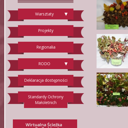
Warsztaty
Projekty
Regionalia
RODO
Deklaracja dostępności
Standardy Ochrony
Małoletnich