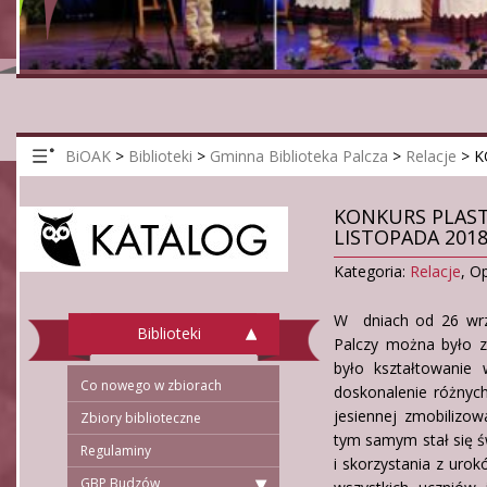
BiOAK
>
Biblioteki
>
Gminna Biblioteka Palcza
>
Relacje
>
K
KONKURS PLASTY
LISTOPADA 2018
Kategoria:
Relacje
,
Op
W dniach od 26 wrze
Biblioteki
Palczy można było z
było kształtowanie 
Co nowego w zbiorach
doskonalenie różnych
jesiennej zmobilizow
Zbiory biblioteczne
tym samym stał się św
Regulaminy
i skorzystania z uro
GBP Budzów