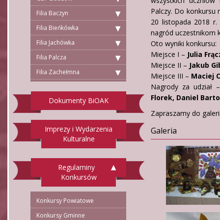
wszystkich uczniów
Palczy. Do konkursu 
Filia Baczyn
20 listopada 2018 r
Filia Bieńkówka
nagród uczestnikom 
Filia Jachówka
Oto wyniki konkursu:
Miejsce I –
Julia Frą
Filia Palcza
Miejsce II –
Jakub Gi
Filia Zachełmna
Miejsce III –
Maciej C
Nagrody za udział
Florek, Daniel Bart
Dokumenty BiOAK
Zapraszamy do galerii
Imprezy i Wydarzenia
Galeria
Kulturalne
Regulaminy
Konkursów
Konkursy Powiatowe
Konkursy Gminne