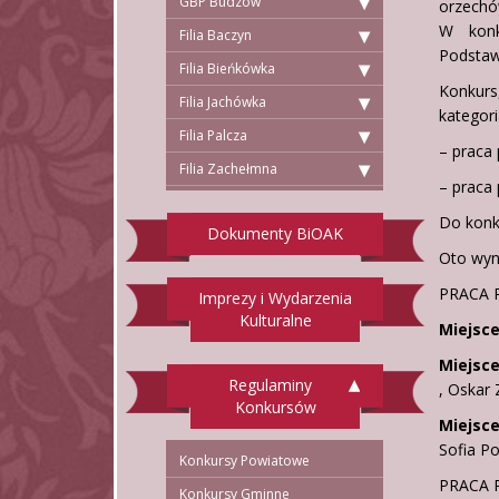
GBP Budzów
orzechó
W konk
Filia Baczyn
Podstaw
Filia Bieńkówka
Konkurs
Filia Jachówka
kategori
Filia Palcza
– praca 
Filia Zachełmna
– praca 
Do konku
Dokumenty BiOAK
Oto wyni
PRACA 
Imprezy i Wydarzenia
Kulturalne
Miejsce
Miejsce
Regulaminy
, Oskar 
Konkursów
Miejsce 
Sofia Po
Konkursy Powiatowe
PRACA 
Konkursy Gminne