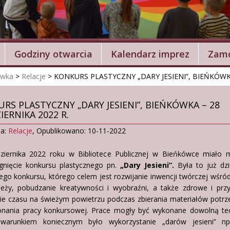
Godziny otwarcia
Kalendarz imprez
Zamó
ówka
>
Relacje
>
KONKURS PLASTYCZNY „DARY JESIENI”, BIEŃKÓWKA
RS PLASTYCZNY „DARY JESIENI”, BIEŃKÓWKA – 28
IERNIKA 2022 R.
ia:
Relacje
,
Opublikowano: 10-11-2022
ziernika 2022 roku w Bibliotece Publicznej w Bieńkówce miało m
ygnięcie konkursu plastycznego pn.
„Dary Jesieni”.
Była to już dzi
ego konkursu, którego celem jest rozwijanie inwencji twórczej wśród
ieży, pobudzanie kreatywności i wyobraźni, a także zdrowe i prz
ie czasu na świeżym powietrzu podczas zbierania materiałów potrz
nania pracy konkursowej. Prace mogły być wykonane dowolną tec
warunkiem koniecznym było wykorzystanie „darów jesieni” np. 