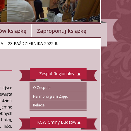
w książkę
Zaproponuj książkę
 – 28 PAŹDZIERNIKA 2022 R.
Zespół Regionalny
iejsce
O Zespole
ewiąta
Harmonogram Zajęć
 dzieci
Relacje
yjemne
ebnych
hniką,
KGW Gminy Budzów
liści,