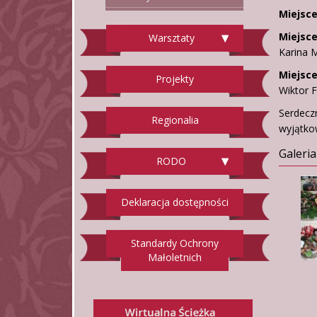
Miejsce
Miejsce
Warsztaty
Karina M
Miejsce
Projekty
Wiktor 
Serdecz
Regionalia
wyjątko
Galeria
RODO
Deklaracja dostępności
Standardy Ochrony
Małoletnich