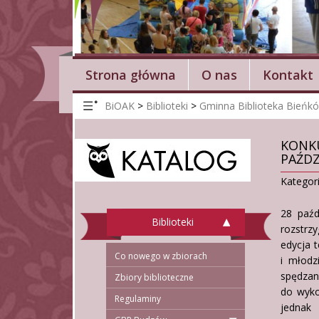
Strona główna
O nas
Kontakt
BiOAK
>
Biblioteki
>
Gminna Biblioteka Bieńk
KONKU
PAŹDZ
Kategor
28 paźd
Biblioteki
rozstrz
edycja t
Co nowego w zbiorach
i młodz
spędzan
Zbiory biblioteczne
do wyko
Regulaminy
jednak 