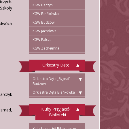
iczych.
KGW Baczyn
Szkoły
KGW Bieńkówka
KGW Budzów
 dwóch
KGW Jachówka
KGW Palcza
KGW Zachełmna
Orkiestry Dęte
Orkiestra Dęta „Sygnał”
Budzów
Orkiestra Dęta Bieńkówka
carczyk
Kluby Przyjaciół
osmąd,
Biblioteki
Klub Przyjaciół Biblioteki w