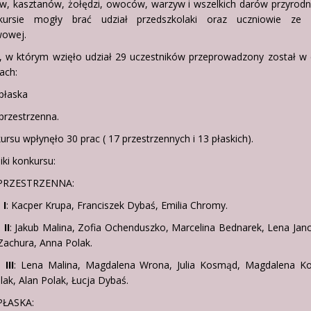
w, kasztanów, żołędzi, owoców, warzyw i wszelkich darów przyrodn
ursie mogły brać udział przedszkolaki oraz uczniowie ze 
owej.
, w którym wzięło udział 29 uczestników przeprowadzony został w
ach:
płaska
przestrzenna.
rsu wpłynęło 30 prac ( 17 przestrzennych i 13 płaskich).
ki konkursu:
PRZESTRZENNA:
 I
: Kacper Krupa, Franciszek Dybaś, Emilia Chromy.
 II
: Jakub Malina, Zofia Ochenduszko, Marcelina Bednarek, Lena Jan
Zachura, Anna Polak.
III
: Lena Malina, Magdalena Wrona, Julia Kosmąd, Magdalena K
lak, Alan Polak, Łucja Dybaś.
PŁASKA: