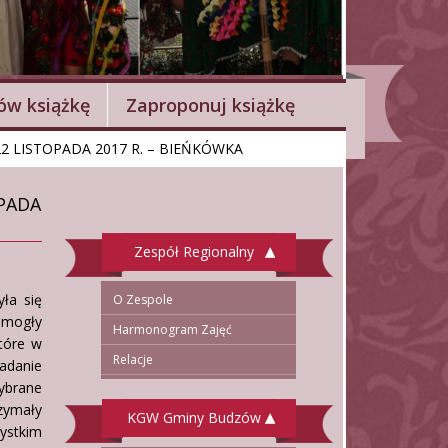
w książkę
Zaproponuj książkę
22 LISTOPADA 2017 R. – BIEŃKÓWKA
OPADA
Zespół Regionalny
yła się
O Zespole
e mogły
Harmonogram Zajęć
które w
Relacje
adanie
ybrane
rzymały
KGW Gminy Budzów
ystkim