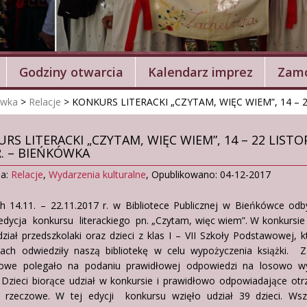
Godziny otwarcia
Kalendarz imprez
Zamó
ówka
>
Relacje
>
KONKURS LITERACKI „CZYTAM, WIĘC WIEM”, 14 – 
RS LITERACKI „CZYTAM, WIĘC WIEM”, 14 – 22 LIST
R. – BIEŃKÓWKA
ia:
Relacje
,
Wydarzenia kulturalne
,
Opublikowano: 04-12-2017
h 14.11. – 22.11.2017 r. w Bibliotece Publicznej w Bieńkówce odb
 edycja konkursu literackiego pn. „Czytam, więc wiem”. W konkursi
ział przedszkolaki oraz dzieci z klas I – VII Szkoły Podstawowej, 
iach odwiedziły naszą bibliotekę w celu wypożyczenia książki. Z
owe polegało na podaniu prawidłowej odpowiedzi na losowo w
. Dzieci biorące udział w konkursie i prawidłowo odpowiadające ot
 rzeczowe. W tej edycji konkursu wzięło udział 39 dzieci. Wsz