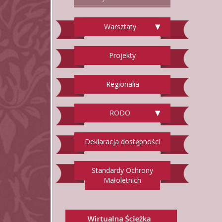
Warsztaty
Projekty
Regionalia
RODO
Deklaracja dostępności
Standardy Ochrony
Małoletnich