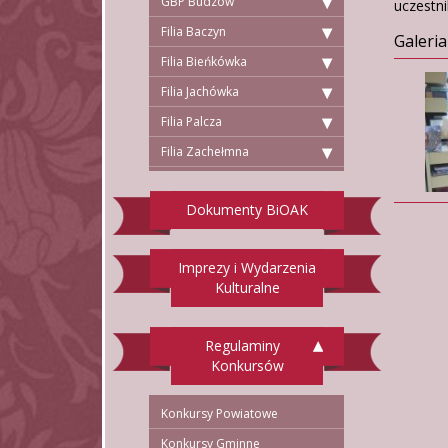
GBP Budzów
uczestn
Filia Baczyn
Galeria
Filia Bieńkówka
Filia Jachówka
Filia Palcza
Filia Zachełmna
Dokumenty BiOAK
Imprezy i Wydarzenia
Kulturalne
Regulaminy
Konkursów
Konkursy Powiatowe
Konkursy Gminne