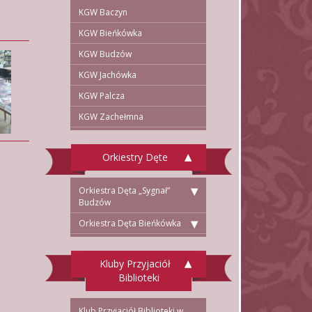
KGW Baczyn
KGW Bieńkówka
KGW Budzów
KGW Jachówka
KGW Palcza
KGW Zachełmna
Orkiestry Dęte
Orkiestra Dęta „Sygnał”
Budzów
Orkiestra Dęta Bieńkówka
Kluby Przyjaciół
Biblioteki
Klub Przyjaciół Biblioteki w