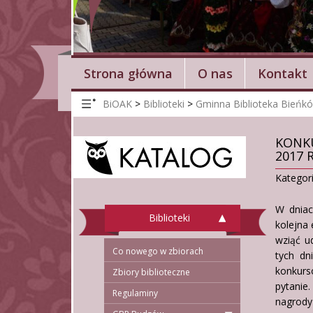
Strona główna
O nas
Kontakt
BiOAK
>
Biblioteki
>
Gminna Biblioteka Bieńk
KONKU
2017 
Kategor
W dniac
Biblioteki
kolejna
wziąć ud
Co nowego w zbiorach
tych dn
konkurs
Zbiory biblioteczne
pytanie
Regulaminy
nagrody