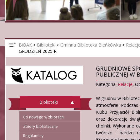
BiOAK
>
Biblioteki
>
Gminna Biblioteka Bieńkówka
>
Relacj
GRUDZIEŃ 2025 R.
GRUDNIOWE SPO
PUBLICZNEJ W B
Kategoria:
Relacje
,
Op
W grudniu w Bibliote
Biblioteki
atmosfera! Podczas
Klubu Przyjaciół Bib
Co nowego w zbiorach
oraz dekoracje świą
choinki. Wykonane oz
Zbiory biblioteczne
twórczo i bardzo r
Regulaminy
Bożonarodzeniowych