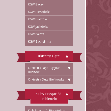
KGW Baczyn
KGW Bieńkówka
KGW Budzów
KGW Jachówka
KGW Palcza
KGW Zachełmna
Orkiestry Dęte
Orkiestra Dęta „Sygnał”
Budzów
Orkiestra Dęta Bieńkówka
Kluby Przyjaciół
Biblioteki
Klub Przyjaciół Biblioteki w