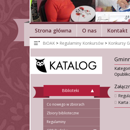
Strona główna
O nas
Kontakt
BiOAK
>
Regulaminy Konkursów
>
Konkursy 
Gminny
Kategor
Opublik
Załączn
Biblioteki
Regula
Karta 
Co nowego w zbiorach
Zbiory biblioteczne
Regulaminy