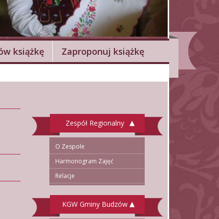
w książkę
Zaproponuj książkę
Zespół Regionalny
O Zespole
Harmonogram Zajęć
Relacje
KGW Gminy Budzów