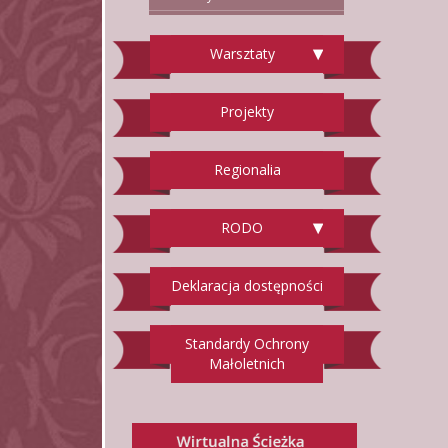
Warsztaty
Projekty
Regionalia
RODO
Deklaracja dostępności
Standardy Ochrony
Małoletnich