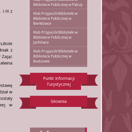
Bibliotece Publicznej w Palczy
I-III z
Klub Przyjaciół Biblioteki w
Bibliotece Publicznej w
Bieńkówce
Klub Przyjaciół Biblioteki w
Bibliotece Publicznej w
Jachówce
szkole
dniak z
Klub Przyjaciół Biblioteki w
r Zając
Bibliotece Publicznej w
Budzowie
alwina
Punkt Informacji
Turystycznej
ystawę
ział w
ostały
Siłownia
owej w