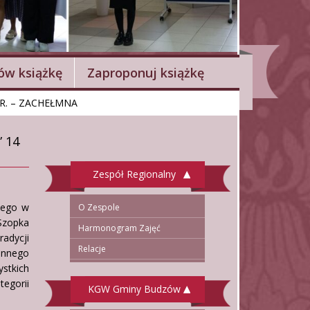
w książkę
Zaproponuj książkę
R. – ZACHEŁMNA
 14
Zespół Regionalny
iego w
O Zespole
Szopka
Harmonogram Zajęć
adycji
Relacje
innego
stkich
egorii
KGW Gminy Budzów