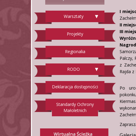
I miejs
Warsztaty
Zachełm
II miejs
III miej
Projekty
Wyróżni
Nagrod
Regionalia
Samorzą
Palczy,
z Zache
RODO
Rajda z
Deklaracja dostępności
Po uro
pokonku
Kiermas
Standardy Ochrony
wykona
Małoletnich
Zachełm
Zaprasza
Galeria