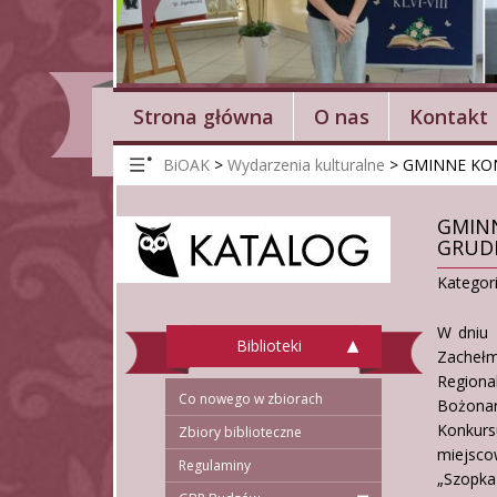
Strona główna
O nas
Kontakt
BiOAK
>
Wydarzenia kulturalne
>
GMINNE KON
GMINN
GRUDN
Kategor
W dniu 
Biblioteki
Zachełm
Region
Co nowego w zbiorach
Bożonar
Konkurs
Zbiory biblioteczne
miejsco
Regulaminy
„Szopka 