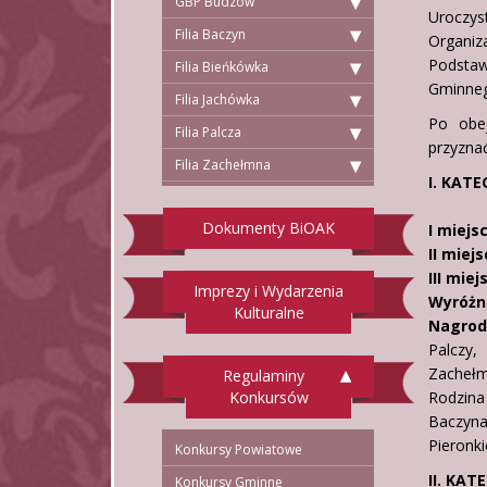
GBP Budzów
Uroczy
Filia Baczyn
Organi
Podstaw
Filia Bieńkówka
Gminneg
Filia Jachówka
Po obej
Filia Palcza
przyzna
Filia Zachełmna
I. KAT
Dokumenty BiOAK
I miejs
II miejs
III miej
Imprezy i Wydarzenia
Wyróżni
Kulturalne
Nagrod
Palczy,
Zachełm
Regulaminy
Konkursów
Rodzina
Baczyn
Pieronk
Konkursy Powiatowe
II. KAT
Konkursy Gminne