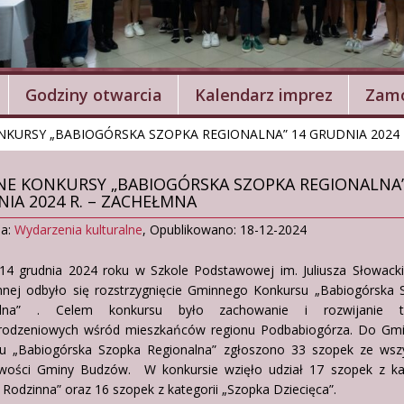
Godziny otwarcia
Kalendarz imprez
Zamó
KURSY „BABIOGÓRSKA SZOPKA REGIONALNA” 14 GRUDNIA 2024 
E KONKURSY „BABIOGÓRSKA SZOPKA REGIONALNA”
IA 2024 R. – ZACHEŁMNA
ia:
Wydarzenia kulturalne
,
Opublikowano: 18-12-2024
14 grudnia 2024 roku w Szkole Podstawowej im. Juliusza Słowack
nej odbyło się rozstrzygnięcie Gminnego Konkursu „Babiogórska 
alna” . Celem konkursu było zachowanie i rozwijanie tr
odzeniowych wśród mieszkańców regionu Podbabiogórza. Do Gm
u „Babiogórska Szopka Regionalna” zgłoszono 33 szopek ze wszy
wości Gminy Budzów. W konkursie wzięło udział 17 szopek z kat
Rodzinna” oraz 16 szopek z kategorii „Szopka Dziecięca”.