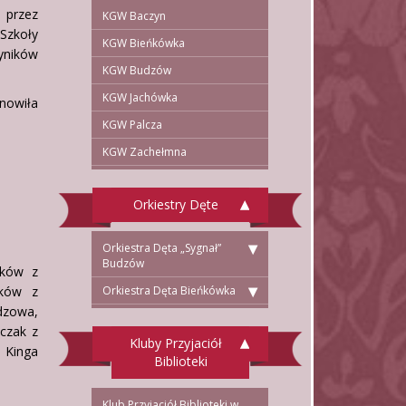
 przez
KGW Baczyn
Szkoły
KGW Bieńkówka
yników
KGW Budzów
KGW Jachówka
nowiła
KGW Palcza
KGW Zachełmna
Orkiestry Dęte
Orkiestra Dęta „Sygnał”
Budzów
yków z
ików z
Orkiestra Dęta Bieńkówka
dzowa,
pczak z
Kluby Przyjaciół
 Kinga
Biblioteki
Klub Przyjaciół Biblioteki w