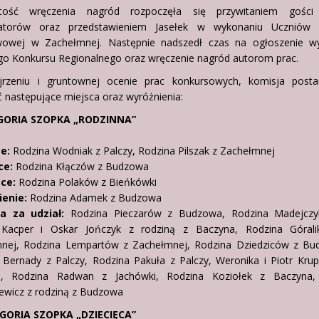
stość wręczenia nagród rozpoczęła się przywitaniem gości
zatorów oraz przedstawieniem Jasełek w wykonaniu Uczniów 
owej w Zachełmnej. Następnie nadszedł czas na ogłoszenie w
o Konkursu Regionalnego oraz wręczenie nagród autorom prac.
rzeniu i gruntownej ocenie prac konkursowych, komisja posta
ć następujące miejsca oraz wyróżnienia:
EGORIA SZOPKA „RODZINNA”
ce:
Rodzina Wodniak z Palczy, Rodzina Pilszak z Zachełmnej
ce:
Rodzina Kłączów z Budzowa
sce:
Rodzina Polaków z Bieńkówki
enie:
Rodzina Adamek z Budzowa
a za udział:
Rodzina Pieczarów z Budzowa, Rodzina Madejcz
 Kacper i Oskar Jończyk z rodziną z Baczyna, Rodzina Góral
nej, Rodzina Lempartów z Zachełmnej, Rodzina Dziedziców z Bu
 Bernady z Palczy, Rodzina Pakuła z Palczy, Weronika i Piotr Kru
a, Rodzina Radwan z Jachówki, Rodzina Koziołek z Baczyna,
iewicz z rodziną z Budzowa
EGORIA SZOPKA „DZIECIĘCA”