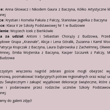
ce:
Anna Głowacz i Nikodem Gaura z Baczyna, Kółko Artystyczne kl. 
nej
ce:
Krystian i Kornelia Pakuła z Palczy, Stanisław Jagiełka z Baczyna
sce:
Klasa V ze Szkoły Podstawowej Nr 1 w Budzowie
enie:
Wojciech Iciek z Bieńkówki
a za udział:
Antoni i Sebastian Chorąży z Budzowa, Przed
dowe Grupa „Krasnale”, Alicja i Lena Góralik, Zuzanna i Kamil Wo
 Patrycja Krupczak z Baczyna, Laura Dąbrowska z Zachełmnej, Oliwie
łmnej, Emilia Wojterska z Baczyna, Kacper Szczurek z Palczy, M
 Budzowa
czystym wręczeniu nagród zebrani goście mogli obejrzeć w
rsową, posmakować tradycyjnych potraw regionalnych oraz wziąć ud
zu Świątecznym i zakupić wyjątkowe dekoracje świąteczne, które z
ne i podarowane przez rodziców uczniów Szkoły Podstaw
nej.
my do galerii zdjęć!