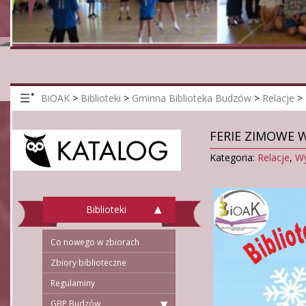
BiOAK
>
Biblioteki
>
Gminna Biblioteka Budzów
>
Relacje
>
FERIE ZIMOWE 
Kategoria:
Relacje
,
Wy
Biblioteki
Co nowego w zbiorach
Zbiory biblioteczne
Regulaminy
GBP Budzów