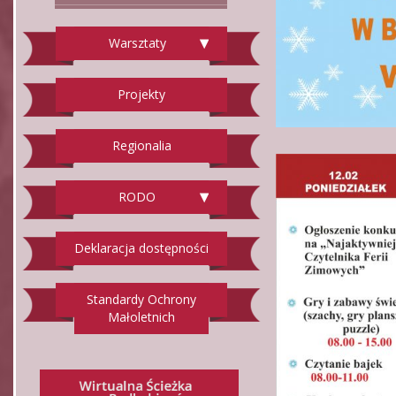
Warsztaty
Projekty
Regionalia
RODO
Deklaracja dostępności
Standardy Ochrony
Małoletnich