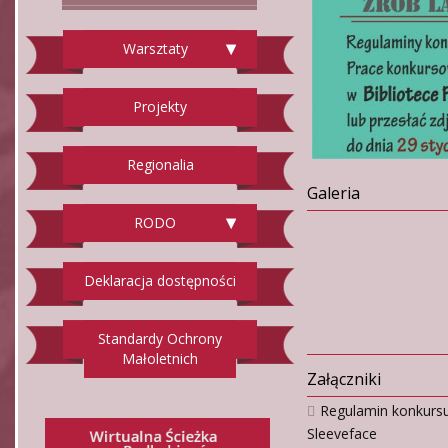
Warsztaty
Projekty
Regionalia
Galeria
RODO
Deklaracja dostępności
Standardy Ochrony
Małoletnich
Załączniki
Regulamin konkursu
Sleeveface