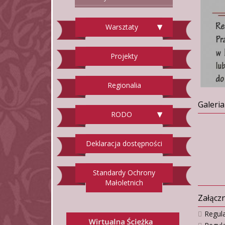
Warsztaty
Projekty
Regionalia
Galeria
RODO
Deklaracja dostępności
Standardy Ochrony
Małoletnich
Załączn
Regul