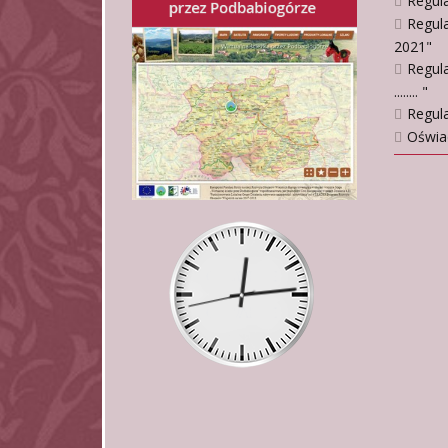
Regul
Regula
2021"
Regula
........ "
Regula
Oświa