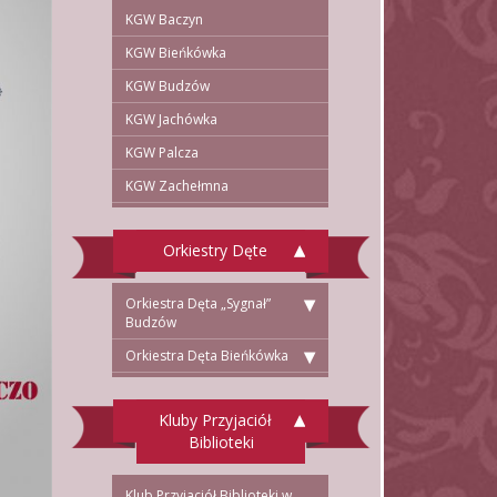
KGW Baczyn
KGW Bieńkówka
KGW Budzów
KGW Jachówka
KGW Palcza
KGW Zachełmna
Orkiestry Dęte
Orkiestra Dęta „Sygnał”
Budzów
Orkiestra Dęta Bieńkówka
Kluby Przyjaciół
Biblioteki
Klub Przyjaciół Biblioteki w