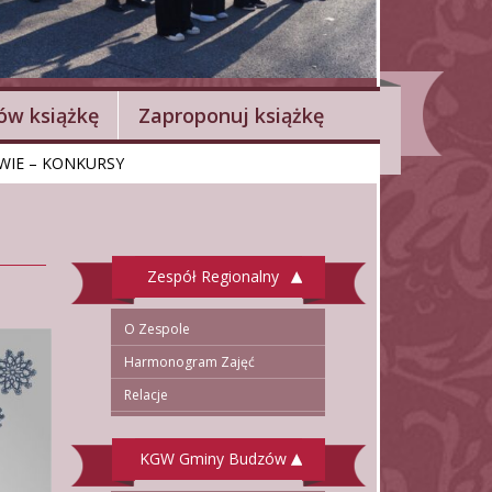
w książkę
Zaproponuj książkę
WIE – KONKURSY
Zespół Regionalny
O Zespole
Harmonogram Zajęć
Relacje
KGW Gminy Budzów