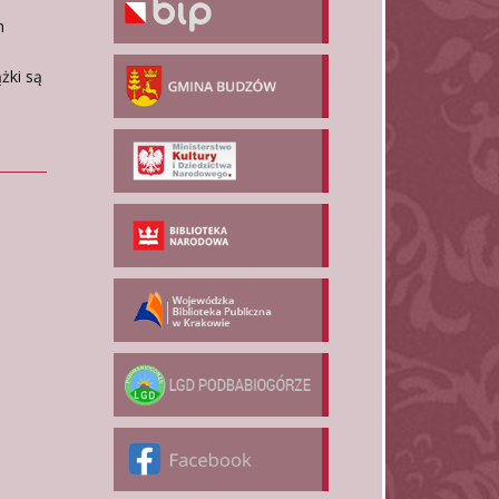
h
żki są