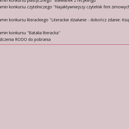
amin konkursu plastycznego "Bałwanek z recyklingu"
min konkursu czytelniczego "Najaktywniejszy czytelnik ferii zimowyc
min konkursu literackiego "Literackie działanie - dokończ zdanie: Ksią
min konkursu "Batalia literacka"
dczenia RODO do pobrania