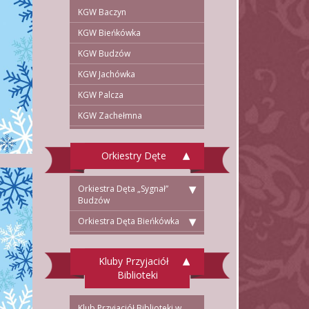
KGW Baczyn
KGW Bieńkówka
KGW Budzów
KGW Jachówka
KGW Palcza
KGW Zachełmna
Orkiestry Dęte
Orkiestra Dęta „Sygnał”
Budzów
Orkiestra Dęta Bieńkówka
Kluby Przyjaciół
Biblioteki
Klub Przyjaciół Biblioteki w