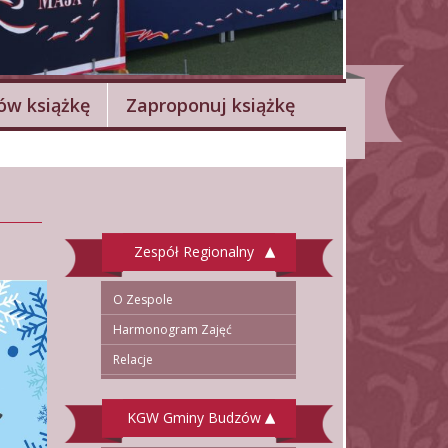
w książkę
Zaproponuj książkę
Zespół Regionalny
O Zespole
Harmonogram Zajęć
Relacje
KGW Gminy Budzów