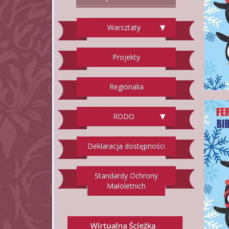
Warsztaty
Projekty
Regionalia
RODO
Deklaracja dostępności
Standardy Ochrony
Małoletnich