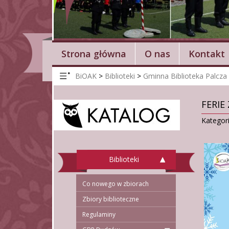
Strona główna
O nas
Kontakt
BiOAK
>
Biblioteki
>
Gminna Biblioteka Palcza
FERIE
Kategor
Biblioteki
Co nowego w zbiorach
Zbiory biblioteczne
Regulaminy