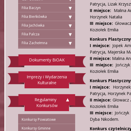
Patrycja, Lizak Krzysz
Filia Baczyn
II miejsce:
Malina An
Filia Bieńkówka
Horzynek Natalia
III miejsce:
Głowacz 
Filia Jachówka
Koziołek Emilia
Filia Palcza
Konkurs Plastyczn
Filia Zachełmna
I miejsce:
Jopek Amel
Patrycja, Majerska M
II miejsce:
Malina Ann
Dokumenty BiOAK
III miejsce:
Jończyk
Koziołek Emilia
Imprezy i Wydarzenia
Konkurs Plastyczny 
Kulturalne
I miejsce:
Horzynek J
Patrycja, Horzynek Pa
Regulaminy
II miejsce:
Głowacz A
Konkursów
Koziołek Emilia
III miejsce:
Jończyk 
Dyba Nikodem.
Konkursy Powiatowe
Konkursy Gminne
Konkurs czytelnicz