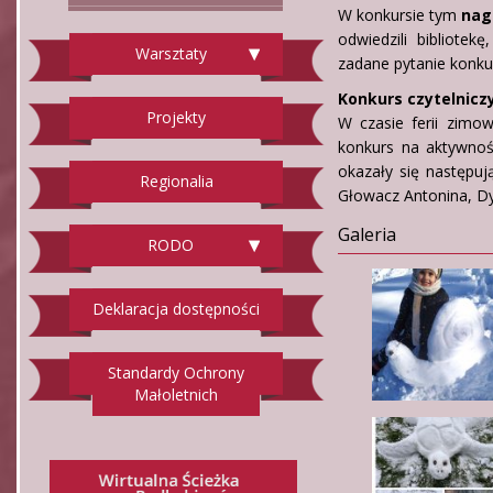
W konkursie tym
nag
odwiedzili bibliotek
Warsztaty
zadane pytanie konk
Konkurs czytelniczy
Projekty
W czasie ferii zimo
konkurs na aktywność
okazały się następu
Regionalia
Głowacz Antonina,
Galeria
RODO
Deklaracja dostępności
Standardy Ochrony
Małoletnich