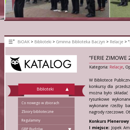
BiOAK
>
Biblioteki
>
Gminna Biblioteka Baczyn
>
Relacje
>
“FERIE ZIMOWE 
Kategoria:
Relacje
,
Op
W Bibliotece Publicz
konkursy dla przedsz
Biblioteki
można było składać o
rysunkowe wykonane
Co nowego w zbiorach
wykonane rzeźby ba
Zbiory biblioteczne
nagrody rzeczowe. Ot
Regulaminy
Konkurs Plenerowy 
I miejsce:
Jopek Amel
GBP Budzów