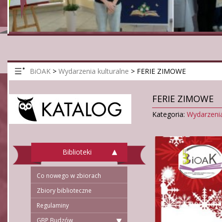
BiOAK
>
Wydarzenia kulturalne
>
FERIE ZIMOWE
FERIE ZIMOWE
Kategoria:
Wydarzenia
Biblioteki
Co nowego w zbiorach
Zbiory biblioteczne
Regulaminy
GBP Budzów