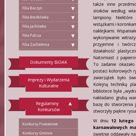
także inne przedmi
Filia Baczyn
słoików według wła
Filia Bieńkówka
lampiony. Niektóre
wstążkami i koronkam
Filia Jachówka
naklejkami. Wspaniał
Filia Palcza
wykonywanie witraży 
przyjemne i twórcz
Filia Zachełmna
działalność plastyc
Natomiast z papiero
Dokumenty BiOAK
To zadanie okazało 
postaci kolorowych r
zwierzątek było św
Imprezy i Wydarzenia
Kolejną techniką pl
Kulturalne
bibliotece była „wy
nakładano grubą war
Regulaminy
bazę do stworzenia j
Konkursów
stworzyły piękne rysu
W dniu
12 lutego 
Konkursy Powiatowe
karnawałowych ma
Konkursy Gminne
świetnie oddawały na