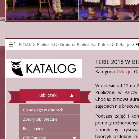
BiOAK
>
Biblioteki
>
Gminna Biblioteka Palcza
>
Relacje
>
F
FERIE 2018 W B
Kategoria:
Relacje
,
Op
W okresie od 12 do 2
Publicznej w Palczy 
Biblioteki
Chociaż zimowa aura 
zajęciach nie brakowa
Co nowego w zbiorach
Podczas zajęć i kon
Zbiory biblioteczne
pomocy różnorodnych 
Regulaminy
z modeliny i rysowa
tworzyli ozdobne m
GBP Budzów