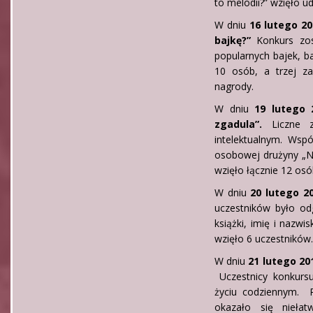
to melodii?” wzięło ud
W dniu
16 lutego 20
bajkę?”
Konkurs zos
popularnych bajek, ba
10 osób, a trzej za
nagrody.
W dniu
19 lutego 
zgadula”.
Liczne 
intelektualnym. Ws
osobowej drużyny „No
wzięło łącznie 12 osó
W dniu
20 lutego 2
uczestników było odg
książki, imię i nazwi
wzięło 6 uczestników.
W dniu
21 lutego 2
Uczestnicy konkursu
życiu codziennym. R
okazało się niełat