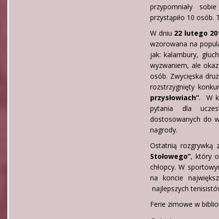
przypomniały sob
przystąpiło 10 osób. T
W dniu
22 lutego 20
wzorowana na popular
jak: kalambury, głuch
wyzwaniem, ale okaza
osób. Zwycięska druż
rozstrzygnięty konku
przysłowiach”
. W k
pytania dla ucze
dostosowanych do wi
nagrody.
Ostatnią rozgrywką 
Stołowego”
, który 
chłopcy. W sportowy
na koncie najwięks
najlepszych tenisistó
Ferie zimowe w biblio