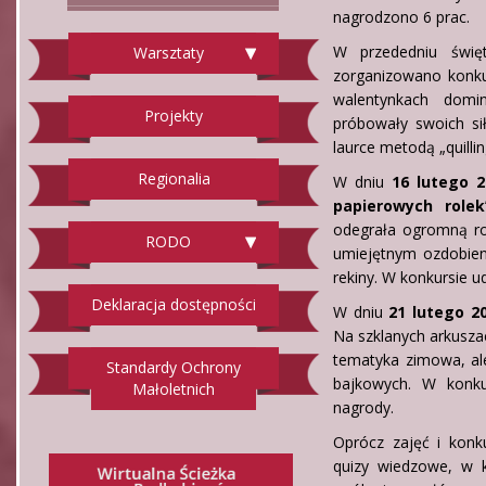
nagrodzono 6 prac.
W przededniu świę
Warsztaty
zorganizowano konku
walentynkach domin
Projekty
próbowały swoich si
laurce metodą „quill
Regionalia
W dniu
16 lutego 2
papierowych rolek
odegrała ogromną ro
RODO
umiejętnym ozdobieni
rekiny. W konkursie u
Deklaracja dostępności
W dniu
21 lutego 20
Na szklanych arkusza
tematyka zimowa, ale
Standardy Ochrony
bajkowych. W konku
Małoletnich
nagrody.
Oprócz zajęć i konk
quizy wiedzowe, w k