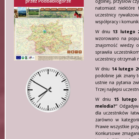
ogólnej, przysłów czy
natomiast niektóre 
uczestnicy rywalizo
współpracy i komunika
W dniu
13 lutego 
wzorowano na popul
znajomość wiedzy og
sprawiła uczestniko
uczestnicy otrzymali 
W dniu
14 lutego 2
podobnie jak znany t
ustnie na pytania zw
Trzej najlepsi uczestn
W dniu
15 lutego
melodia?”
Odgadywa
dla uczestników łat
zarówno w kategorii
Prawie wszystkie pr
Konkursowe zmagania 