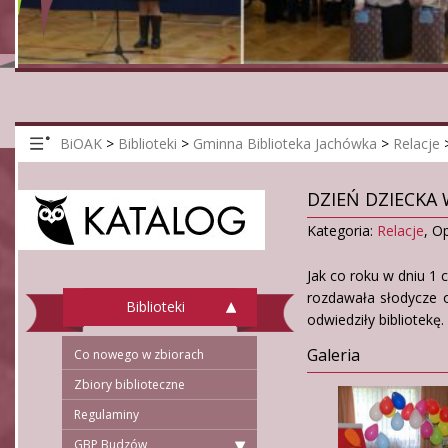
BiOAK
>
Biblioteki
>
Gminna Biblioteka Jachówka
>
Relacje
DZIEŃ DZIECKA 
Kategoria:
Relacje
,
Op
Jak co roku w dniu 1 
rozdawała słodycze o
Biblioteki
odwiedziły bibliotekę.
Galeria
Co nowego w zbiorach
Zbiory biblioteczne
Regulaminy
GBP Budzów