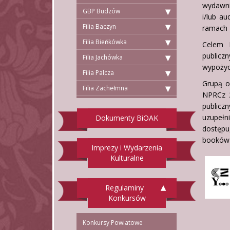
wydawni
GBP Budzów
i/lub a
Filia Baczyn
ramach 
Filia Bieńkówka
Celem P
public
Filia Jachówka
wypożycz
Filia Palcza
Grupą o
Filia Zachełmna
NPRCz 2
publicz
uzupełn
Dokumenty BiOAK
dostępu
booków 
Imprezy i Wydarzenia
Kulturalne
Regulaminy
Konkursów
Konkursy Powiatowe