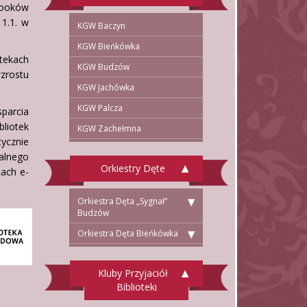
booków
 1.1. w
KGW Baczyn
KGW Bieńkówka
tekach
KGW Budzów
zrostu
KGW Jachówka
KGW Palcza
sparcia
liotek
KGW Zachełmna
ycznie
alnego
Orkiestry Dęte
tach e-
Orkiestra Dęta „Sygnał”
Budzów
Orkiestra Dęta Bieńkówka
Kluby Przyjaciół
Biblioteki