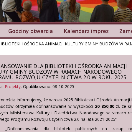
Godziny otwarcia
Kalendarz imprez
Zamó
BIBLIOTEKI I OŚRODKA ANIMACJI KULTURY GMINY BUDZÓW W
ANSOWANIE DLA BIBLIOTEKI I OŚRODKA ANIMACJI
URY GMINY BUDZÓW W RAMACH NARODOWEGO
AMU ROZWOJU CZYTELNICTWA 2.0 W ROKU 2025
ia:
Projekty
,
Opublikowano: 08-10-2025
mnością informujemy, że w roku 2025 Biblioteka i Ośrodek Animacji 
udzów otrzymała dofinansowanie w wysokości
20 850,00
zł. ze ś
wych Ministerstwa Kultury i Dziedzictwa Narodowego w ramach real
ego Programu Rozwoju Czytelnictwa 2.0 na lata 2021-2025”
e: „Dofinansowania dla bibliotek publicznych na zakup n