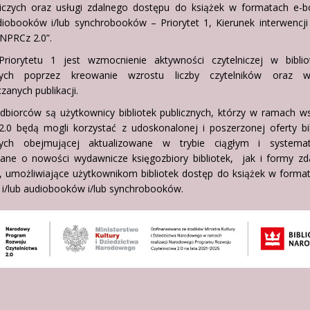
czych oraz usługi zdalnego dostępu do książek w formatach e-
udiobooków i/lub synchrobooków – Priorytet 1, Kierunek interwencji
NPRCz 2.0”.
riorytetu 1 jest wzmocnienie aktywności czytelniczej w biblio
znych poprzez kreowanie wzrostu liczby czytelników oraz w
anych publikacji.
dbiorców są użytkownicy bibliotek publicznych, którzy w ramach w
.0 będą mogli korzystać z udoskonalonej i poszerzonej oferty bib
nych obejmującej aktualizowane w trybie ciągłym i systemat
iane o nowości wydawnicze księgozbiory bibliotek, jak i formy zd
, umożliwiające użytkownikom bibliotek dostęp do książek w forma
i/lub audiobooków i/lub synchrobooków.