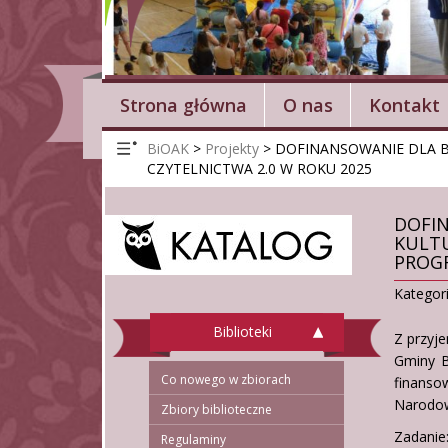
Strona główna
O nas
Kontakt
BiOAK
>
Projekty
>
DOFINANSOWANIE DLA 
CZYTELNICTWA 2.0 W ROKU 2025
DOFIN
KULT
PROGR
Kategor
Biblioteki
Z przyje
Gminy B
Co nowego w zbiorach
finanso
Narodow
Zbiory biblioteczne
Zadani
Regulaminy