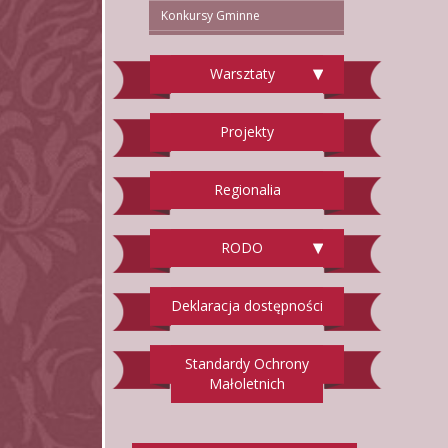
Konkursy Gminne
Warsztaty
Projekty
Regionalia
RODO
Deklaracja dostępności
Standardy Ochrony
Małoletnich