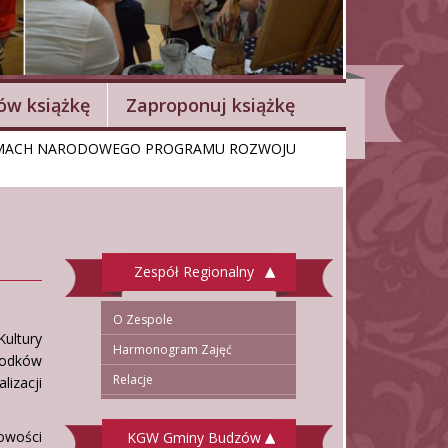
w książkę
Zaproponuj książkę
 RAMACH NARODOWEGO PROGRAMU ROZWOJU
Zespół Regionalny
O Zespole
Kultury
Harmonogram Zajęć
rodków
Relacje
izacji
owości
KGW Gminy Budzów