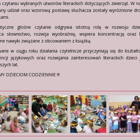
 czytaniu wybranych utworów literackich dotyczących zwierząt. W 
wny udział oraz wzorową postawę słuchacza zostały wyróżnione dr
ami.
atyczne głośne czytanie odgrywa istotną rolę w rozwoju dzi
a słownictwo, rozwija wyobraźnię, wspiera koncentrację oraz 
ne nawyki związane z obcowaniem z książką.
wane w ciągu roku działania czytelnicze przyczyniają się do kształ
ncji językowych oraz rozwijania zainteresowań literackich dzieci
zych lat.
Y DZIECIOM CODZIENNIE !!!