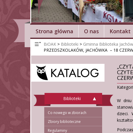
Strona główna
O nas
Kontakt
BiOAK
>
Biblioteki
>
Gminna Biblioteka Jachó
PRZEDSZKOLAKÓW, JACHÓWKA – 18 CZERW
„CZYT
CZYTE
CZERW
Kategor
Biblioteki
W dniu 
stanowi
Co nowego w zbiorach
dzieci.
kształt
Zbiory biblioteczne
Podczas
Regulaminy