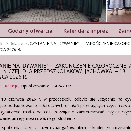
Godziny otwarcia
Kalendarz imprez
Zamó
wka
>
Relacje
>
„CZYTANIE NA DYWANIE” – ZAKOŃCZENIE CAŁOROC
CA 2026 R.
ANIE NA DYWANIE” – ZAKOŃCZENIE CAŁOROCZNEJ A
LNICZEJ DLA PRZEDSZKOLAKÓW, JACHÓWKA – 18
CA 2026 R.
ia:
Relacje
,
Opublikowano: 18-06-2026
18 czerwca 2026 r. w przedszkolu odbyło się „czytanie na dyw
ące podsumowanie całorocznych działań promujących czytelnictwo
 Wydarzenie miało na celu rozwijanie zainteresowań czytelniczyc
owanie umiejętności uważnego słuchania.
 spotkania dzieci z dużym zaangażowaniem i skupieniem uczestnic