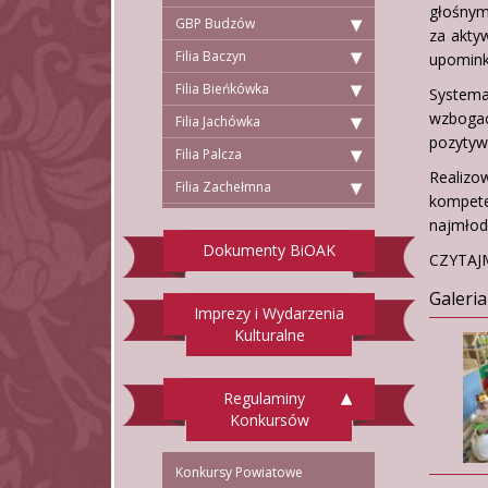
głośnym
GBP Budzów
za akty
Filia Baczyn
upomink
Filia Bieńkówka
System
wzbogac
Filia Jachówka
pozytyw
Filia Palcza
Realizo
Filia Zachełmna
kompete
najmłods
Dokumenty BiOAK
CZYTAJM
Galeria
Imprezy i Wydarzenia
Kulturalne
Regulaminy
Konkursów
Konkursy Powiatowe