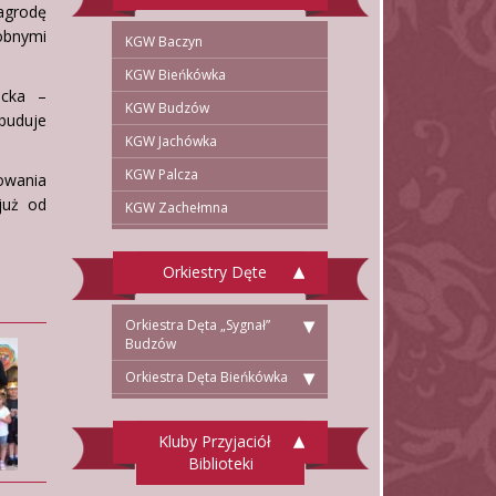
nagrodę
obnymi
KGW Baczyn
KGW Bieńkówka
ecka –
KGW Budzów
buduje
KGW Jachówka
KGW Palcza
towania
 już od
KGW Zachełmna
Orkiestry Dęte
Orkiestra Dęta „Sygnał”
Budzów
Orkiestra Dęta Bieńkówka
Kluby Przyjaciół
Biblioteki