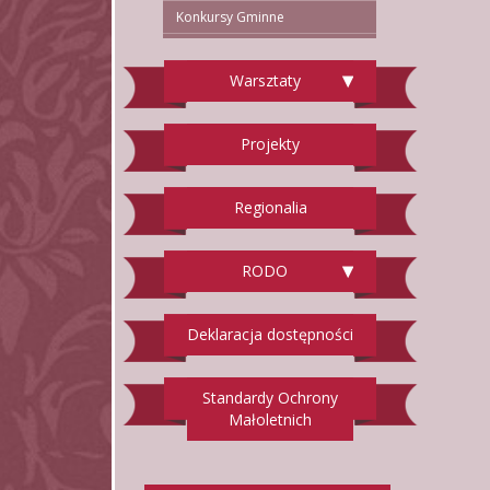
Konkursy Gminne
Warsztaty
Projekty
Regionalia
RODO
Deklaracja dostępności
Standardy Ochrony
Małoletnich