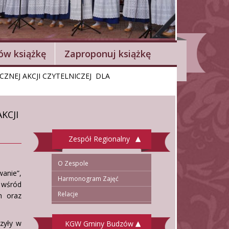
w książkę
Zaproponuj książkę
ZNEJ AKCJI CZYTELNICZEJ DLA
KCJI
Zespół Regionalny
O Zespole
anie”,
Harmonogram Zajęć
 wśród
Relacje
h oraz
zyły w
KGW Gminy Budzów