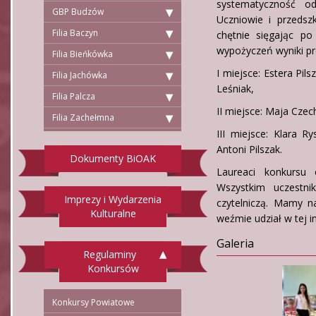
systematyczność od
GBP Budzów
Uczniowie i przedsz
Filia Baczyn
chętnie sięgając po
wypożyczeń wyniki pr
Filia Bieńkówka
I miejsce: Estera Pi
Filia Jachówka
Leśniak,
Filia Palcza
II miejsce: Maja Czech
Filia Zachełmna
III miejsce: Klara 
Antoni Pilszak.
Dokumenty BiOAK
Laureaci konkursu
Wszystkim uczestni
Imprezy i Wydarzenia
czytelniczą. Mamy n
Kulturalne
weźmie udział w tej in
Galeria
Regulaminy
Konkursów
Konkursy Powiatowe