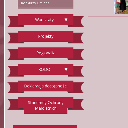
Konkursy Gminne
Warsztaty
Projekty
Regionalia
RODO
Deklaracja dostępności
Standardy Ochrony
Małoletnich