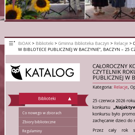
BiOAK
>
Biblioteki
>
Gminna Biblioteka Baczyn
>
Relacje
>
W BIBLOTECE PUBLICZNEJ W BACZYNIE”, BACZYN – 25 C
CAŁOROCZNY KO
CZYTELNIK ROK
PUBLICZNEJ W B
Kategoria:
Relacje
,
Op
Biblioteki
25 czerwca 2026 roku 
konkursu
„Najakty
Co nowego w zbiorach
konkursu było promow
zachęcanie dzieci do r
Zbiory biblioteczne
Przez cały rok sz
Regulaminy