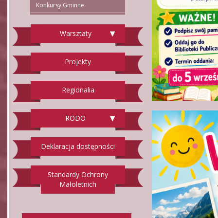
Konkursy Gminne
Warsztaty
Projekty
Regionalia
RODO
Deklaracja dostępności
Standardy Ochrony
Małoletnich