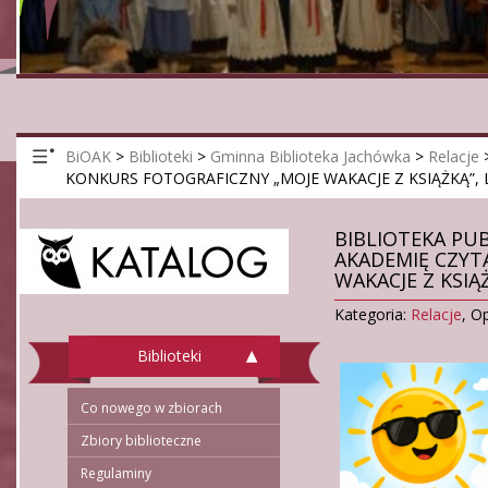
BiOAK
>
Biblioteki
>
Gminna Biblioteka Jachówka
>
Relacje
KONKURS FOTOGRAFICZNY „MOJE WAKACJE Z KSIĄŻKĄ”, LI
BIBLIOTEKA PU
AKADEMIĘ CZYT
WAKACJE Z KSIĄŻK
Kategoria:
Relacje
,
Op
Biblioteki
Co nowego w zbiorach
Zbiory biblioteczne
Regulaminy