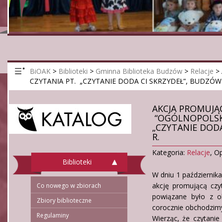
BiOAK
>
Biblioteki
>
Gminna Biblioteka Budzów
>
Relacje
>
CZYTANIA PT. „CZYTANIE DODA CI SKRZYDEŁ”, BUDZÓW–
AKCJA PROMUJ
“OGÓLNOPOLSKI
„CZYTANIE DODA
R.
Kategoria:
Relacje
,
Op
Biblioteki
W dniu 1 październik
akcję promującą czyt
Co nowego w zbiorach
powiązane było z o
Zbiory biblioteczne
corocznie obchodzim
Regulaminy
Wierząc, że czytani