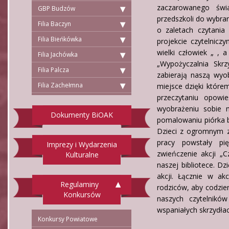
zaczarowanego świa
GBP Budzów
przedszkoli do wybra
Filia Baczyn
o zaletach czytania
Filia Bieńkówka
projekcie czytelnicz
wielki człowiek „ , 
Filia Jachówka
„Wypożyczalnia Skrz
Filia Palcza
zabierają naszą wyob
Filia Zachełmna
miejsce dzięki któr
przeczytaniu opowi
wyobrażeniu sobie m
Dokumenty BiOAK
pomalowaniu piórka b
Dzieci z ogromnym z
pracy powstały pi
Imprezy i Wydarzenia
zwieńczenie akcji „C
Kulturalne
naszej bibliotece. D
akcji. Łącznie w ak
Regulaminy
rodziców, aby codzien
Konkursów
naszych czytelników
wspaniałych skrzydłac
Konkursy Powiatowe