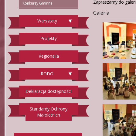
Zapraszamy do galerii
Konkursy Gminne
Galeria
Warsztaty
Projekty
Regionalia
RODO
Deklaracja dostępności
Standardy Ochrony
Małoletnich