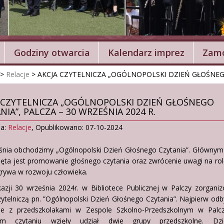
Godziny otwarcia
Kalendarz imprez
Zamó
>
Relacje
>
AKCJA CZYTELNICZA „OGÓLNOPOLSKI DZIEŃ GŁOŚNEGO 
 CZYTELNICZA „OGÓLNOPOLSKI DZIEŃ GŁOŚNEGO
NIA”, PALCZA – 30 WRZEŚNIA 2024 R.
ia:
Relacje
,
Opublikowano: 07-10-2024
śnia obchodzimy „Ogólnopolski Dzień Głośnego Czytania”. Głównym
ięta jest promowanie głośnego czytania oraz zwrócenie uwagi na rol
rywa w rozwoju człowieka.
kazji 30 września 2024r. w Bibliotece Publicznej w Palczy zorgan
ytelniczą pn. ”Ogólnopolski Dzień Głośnego Czytania”. Najpierw odb
ie z przedszkolakami w Zespole Szkolno-Przedszkolnym w Palc
ym czytaniu wzięły udział dwie grupy przedszkolne. Dz