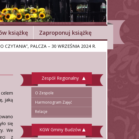
w książkę
Zaproponuj książkę
CZYTANIA”, PALCZA – 30 WRZEŚNIA 2024 R.
Zespół Regionalny
 celem
O Zespole
ę, jaką
Harmonogram Zajęć
Relacje
izowano
yło się
KGW Gminy Budzów
zy. We
ieci z