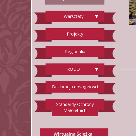
Warsztaty
Projekty
Regionalia
RODO
Deklaracja dostępności
Standardy Ochrony
Małoletnich