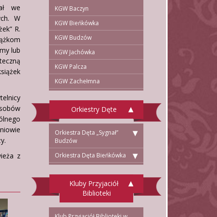
iał we
KGW Baczyn
ych. W
KGW Bieńkówka
żek” R.
KGW Budzów
siążkom
śmy lub
KGW Jachówka
oteczną
KGW Palcza
siążek
KGW Zachełmna
telnicy
zasobów
Orkiestry Dęte
pólnego
zniowie
Orkiestra Dęta „Sygnał”
y.
Budzów
wieża z
Orkiestra Dęta Bieńkówka
Kluby Przyjaciół
Biblioteki
Klub Przyjaciół Biblioteki w