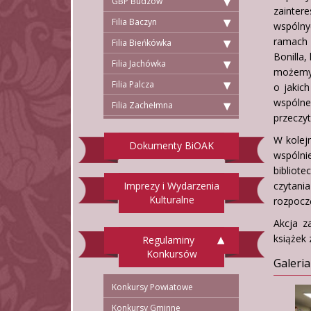
GBP Budzów
zainte
Filia Baczyn
wspólny
ramach 
Filia Bieńkówka
Bonilla,
Filia Jachówka
możemy t
Filia Palcza
o jakic
wspólne
Filia Zachełmna
przeczy
W kolejn
Dokumenty BiOAK
wspólnie
bibliot
Imprezy i Wydarzenia
czytani
Kulturalne
rozpoczę
Akcja z
książek 
Regulaminy
Konkursów
Galeria
Konkursy Powiatowe
Konkursy Gminne