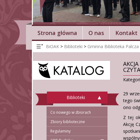
Strona główna
O nas
Kontakt
BiOAK
>
Biblioteki
>
Gminna Biblioteka Palcza
AKCJA
CZYTA
Kategor
29 wrze
Biblioteki
tego św
ono odg
Co nowego w zbiorach
Z tej o
Zbiory biblioteczne
Akcję Cz
spotkan
Regulaminy
wspóln