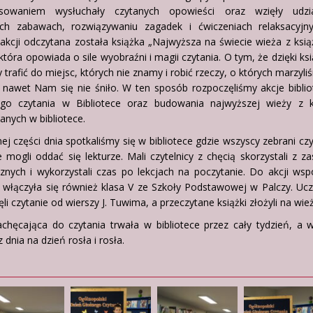
resowaniem wysłuchały czytanych opowieści oraz wzięły udz
ch zabawach, rozwiązywaniu zagadek i ćwiczeniach relaksacyjn
akcji odczytana została książka „Najwyższa na świecie wieża z ksią
 która opowiada o sile wyobraźni i magii czytania. O tym, że dzięki k
rafić do miejsc, których nie znamy i robić rzeczy, o których marzyli
h nawet Nam się nie śniło. W ten sposób rozpoczęliśmy akcje bibli
go czytania w Bibliotece oraz budowania najwyższej wieży z k
tanych w bibliotece.
ej części dnia spotkaliśmy się w bibliotece gdzie wszyscy zebrani czy
 mogli oddać się lekturze. Mali czytelnicy z chęcią skorzystali z 
ecznych i wykorzystali czas po lekcjach na poczytanie. Do akcji ws
a włączyła się również klasa V ze Szkoły Podstawowej w Palczy. Uc
li czytanie od wierszy J. Tuwima, a przeczytane książki złożyli na wież
achęcająca do czytania trwała w bibliotece przez cały tydzień, a 
z dnia na dzień rosła i rosła.